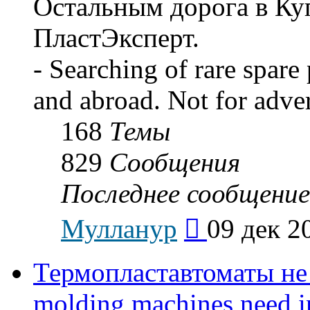
Остальным дорога в Ку
ПластЭксперт.
- Searching of rare spare
and abroad. Not for adve
168
Темы
829
Сообщения
Последнее сообщение
Перейти
Мулланур
09 дек 2
к
последнему
сообщению
Термопластавтоматы не 
molding machines need in