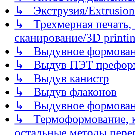
↳ Экструзия/Extrusion
↳ Трехмерная печать,
сканирование/3D printin
↳ Выдувное формован
↳ Выдув ПЭТ префор
↳ Выдув канистр
↳ Выдув флаконов
↳ Выдувное формован
↳ Термоформование, ка
остальные методы пере