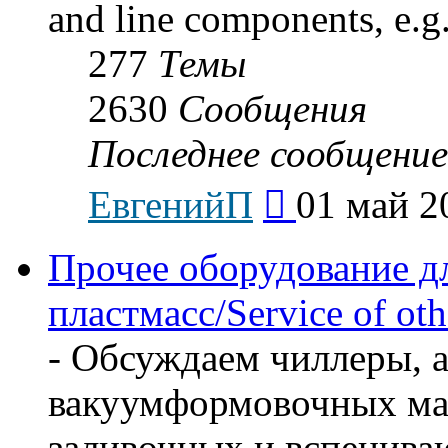
and line components, e.g.
277
Темы
2630
Сообщения
Последнее сообщение
Перейти
ЕвгенийП
01 май 2
к
последнему
сообщению
Прочее оборудование д
пластмасс/Service of oth
- Обсуждаем чиллеры, а
вакуумформовочных маш
заливочных и вспенив