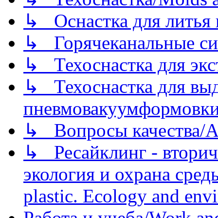
↳ Оснастка для литья 
↳ Горячеканальные си
↳ Техоснастка для экс
↳ Техоснастка для вы
пневмовакуумформовк
↳ Вопросы качества/Abo
↳ Ресайклинг - вторич
экология и охрана среды/
plastic. Ecology and env
Работа и учеба/Work an