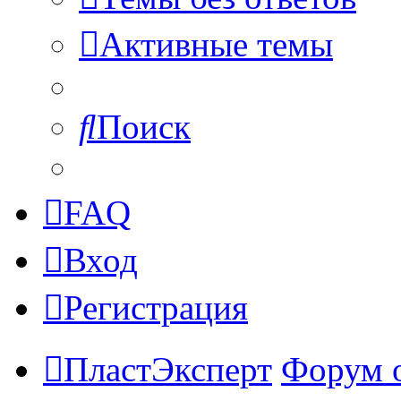
Активные темы
Поиск
FAQ
Вход
Регистрация
ПластЭксперт
Форум 