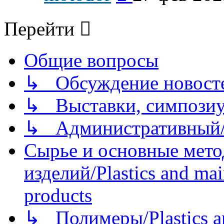
последнему
сообщению
Перейти
Общие вопросы
↳ Обсуждение новостей
↳ Выставки, симпозиу
↳ Административный/
Сырье и основные мето
изделий/Plastics and mai
products
↳ Полимеры/Plastics a