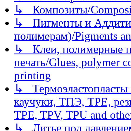
↳ Композиты/Сomposite
↳ Пигменты и Аддитив
полимерам)/Pigments an
↳ Клеи, полимерные по
печать/Glues, polymer co
printing
↳ Термоэластопласты и
каучуки, ТПЭ, TPE, рез
TPE, TPV, TPU and other
↳ Литье под давлением/