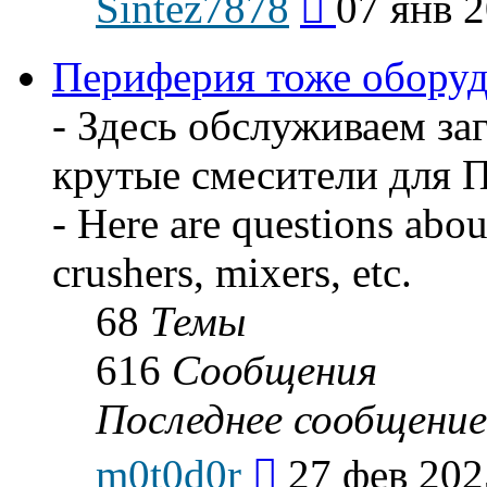
Sintez7878
07 янв 2
к
последнему
сообщению
Периферия тоже оборудов
- Здесь обслуживаем за
крутые смесители для 
- Here are questions about
crushers, mixers, etc.
68
Темы
616
Сообщения
Последнее сообщение
Перейти
m0t0d0r
27 фев 202
к