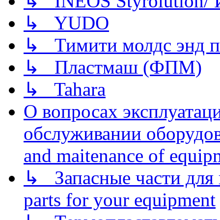
↳ INEOS Styrolution
↳ YUDO
↳ Тимити молдс энд п
↳ Пластмаш (ФПМ)
↳ Tahara
О вопросах эксплуатаци
обслуживании оборудова
and maitenance of equip
↳ Запасные части для 
parts for your equipment