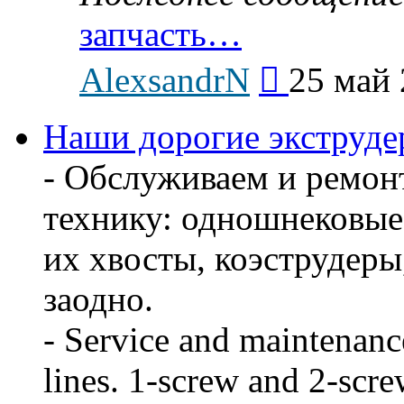
запчасть…
Перейти
AlexsandrN
25 май 
к
последнему
сообщению
Наши дорогие экструдер
- Обслуживаем и ремон
технику: одношнековые
их хвосты, коэструдеры
заодно.
- Service and maintenanc
lines. 1-screw and 2-scre