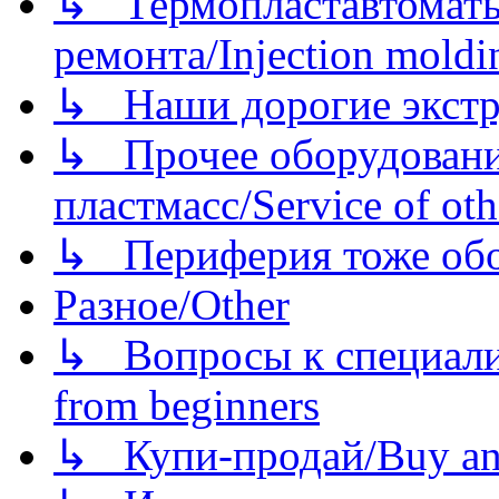
↳ Термопластавтоматы 
ремонта/Injection moldin
↳ Наши дорогие экстру
↳ Прочее оборудовани
пластмасс/Service of oth
↳ Периферия тоже обору
Разное/Other
↳ Вопросы к специали
from beginners
↳ Купи-продай/Buy and