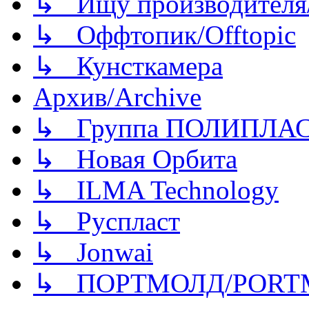
↳ Ищу производителя/
↳ Оффтопик/Offtopic
↳ Кунсткамера
Архив/Archive
↳ Группа ПОЛИПЛА
↳ Новая Орбита
↳ ILMA Technology
↳ Руспласт
↳ Jonwai
↳ ПОРТМОЛД/PORT