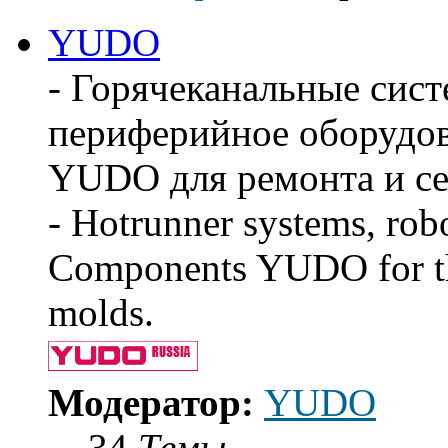
сообщению
YUDO
- Горячеканальные сис
периферийное оборудов
YUDO для ремонта и се
- Hotrunner systems, rob
Components YUDO for the
molds.
Модератор:
YUDO
34
Темы