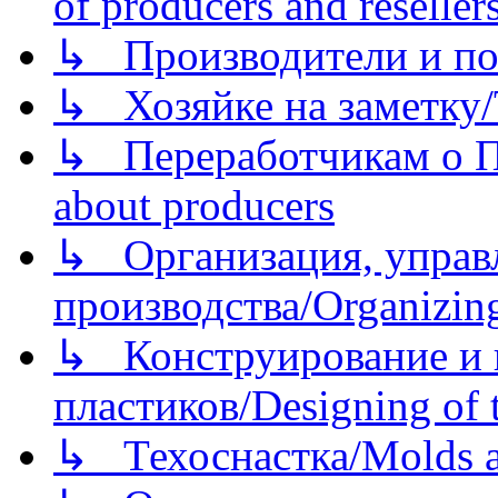
of producers and reseller
↳ Производители и по
↳ Хозяйке на заметку/T
↳ Переработчикам о Пе
about producers
↳ Организация, управл
производства/Organizing
↳ Конструирование и п
пластиков/Designing of t
↳ Техоснастка/Molds a