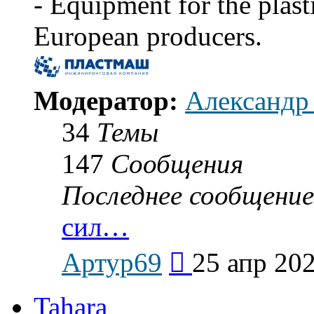
- Equipment for the plast
European producers.
Модератор:
Александр
34
Темы
147
Сообщения
Последнее сообщение
сил…
Перейти
Артур69
25 апр 202
к
последнему
сообщению
Tahara