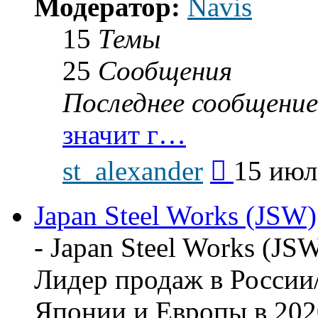
Модератор:
Navis
15
Темы
25
Сообщения
Последнее сообщение
значит г…
Перейти
st_alexander
15 июл
к
последнему
сообщению
Japan Steel Works (JSW)
- Japan Steel Works (JSW
Лидер продаж в России
Японии и Европы в 202