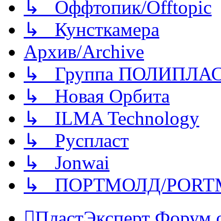
↳ Оффтопик/Offtopic
↳ Кунсткамера
Архив/Archive
↳ Группа ПОЛИПЛА
↳ Новая Орбита
↳ ILMA Technology
↳ Руспласт
↳ Jonwai
↳ ПОРТМОЛД/PORT
ПластЭксперт
Форум 