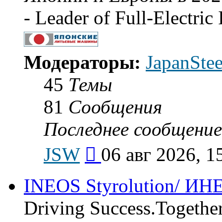
- Leader of Full-Electri
Модераторы:
JapanSte
45
Темы
81
Сообщения
Последнее сообщение
Перейти
JSW
06 авг 2026, 1
к
последнему
сообщению
INEOS Styrolution/ И
Driving Success.Togethe