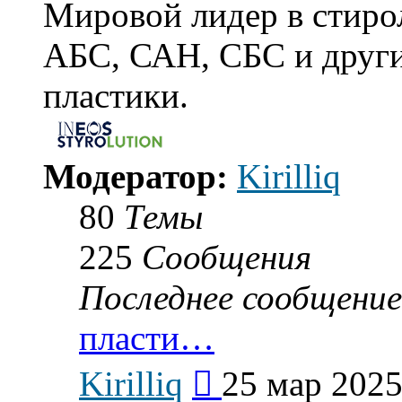
Мировой лидер в стиро
АБС, САН, СБС и други
пластики.
Модератор:
Kirilliq
80
Темы
225
Сообщения
Последнее сообщение
пласти…
Перейти
Kirilliq
25 мар 2025
к
последнему