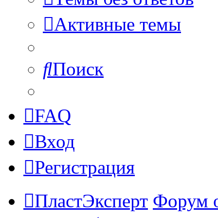
Активные темы
Поиск
FAQ
Вход
Регистрация
ПластЭксперт
Форум 