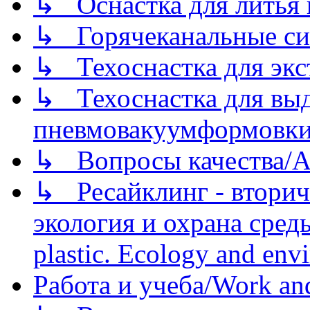
↳ Оснастка для литья 
↳ Горячеканальные си
↳ Техоснастка для экс
↳ Техоснастка для вы
пневмовакуумформовк
↳ Вопросы качества/Abo
↳ Ресайклинг - вторич
экология и охрана среды/
plastic. Ecology and env
Работа и учеба/Work an