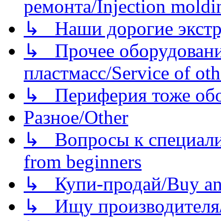
ремонта/Injection moldin
↳ Наши дорогие экстру
↳ Прочее оборудовани
пластмасс/Service of oth
↳ Периферия тоже обору
Разное/Other
↳ Вопросы к специали
from beginners
↳ Купи-продай/Buy and
↳ Ищу производителя/