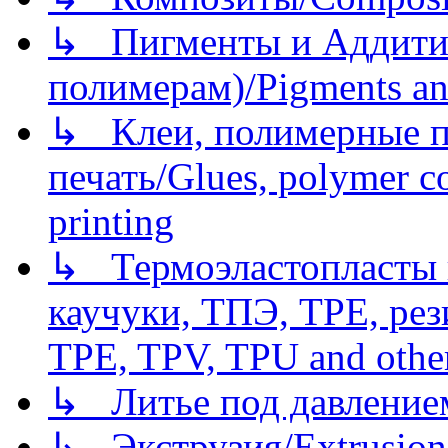
↳ Пигменты и Аддитив
полимерам)/Pigments an
↳ Клеи, полимерные по
печать/Glues, polymer co
printing
↳ Термоэластопласты и
каучуки, ТПЭ, TPE, рез
TPE, TPV, TPU and other
↳ Литье под давлением/
↳ Экструзия/Extrusion