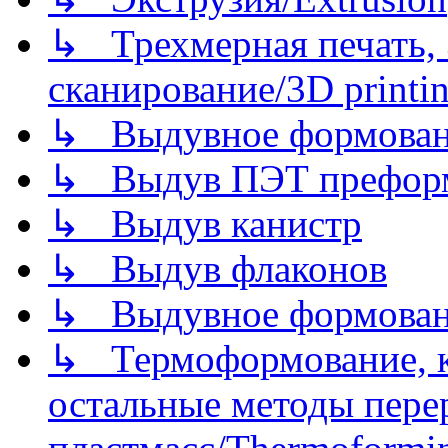
↳ Трехмерная печать,
сканирование/3D printin
↳ Выдувное формован
↳ Выдув ПЭТ префор
↳ Выдув канистр
↳ Выдув флаконов
↳ Выдувное формован
↳ Термоформование, ка
остальные методы пере