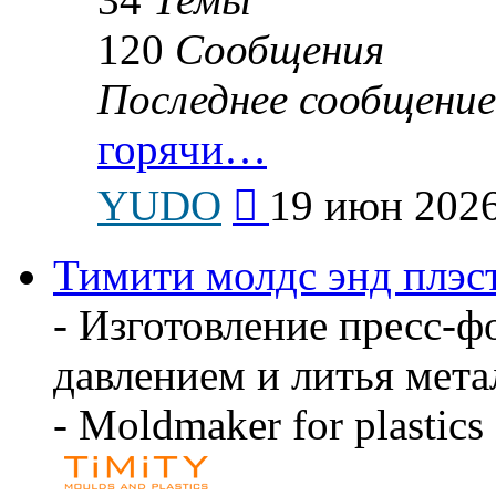
120
Сообщения
Последнее сообщение
горячи…
Перейти
YUDO
19 июн 2026
к
последнему
сообщению
Тимити молдс энд плэс
- Изготовление пресс-ф
давлением и литья мета
- Moldmaker for plastics 