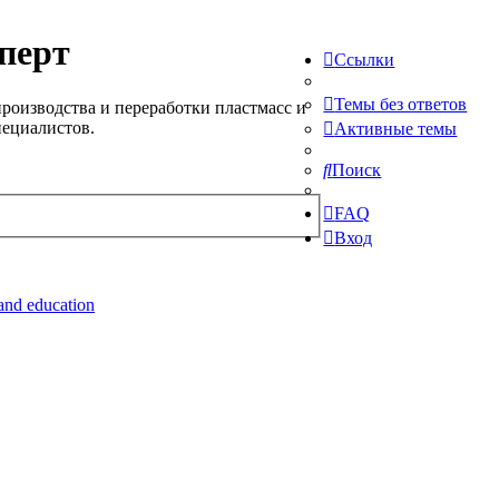
перт
Ссылки
Темы без ответов
роизводства и переработки пластмасс и
пециалистов.
Активные темы
Поиск
FAQ
Вход
and education