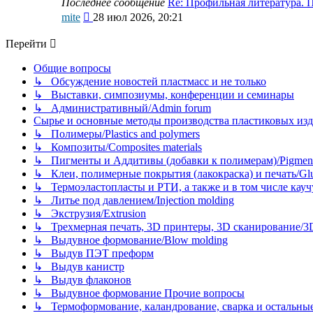
Последнее сообщение
Re: Профильная литература.
Перейти
mite
28 июл 2026, 20:21
к
последнему
Перейти
сообщению
Общие вопросы
↳ Обсуждение новостей пластмасс и не только
↳ Выставки, симпозиумы, конференции и семинары
↳ Административный/Admin forum
Сырье и основные методы производства пластиковых изделий/
↳ Полимеры/Plastics and polymers
↳ Композиты/Сomposites materials
↳ Пигменты и Аддитивы (добавки к полимерам)/Pigments
↳ Клеи, полимерные покрытия (лакокраска) и печать/Glues, 
↳ Термоэластопласты и РТИ, а также и в том числе каучук
↳ Литье под давлением/Injection molding
↳ Экструзия/Extrusion
↳ Трехмерная печать, 3D принтеры, 3D сканирование/3D pr
↳ Выдувное формование/Blow molding
↳ Выдув ПЭТ преформ
↳ Выдув канистр
↳ Выдув флаконов
↳ Выдувное формование Прочие вопросы
↳ Термоформование, каландрование, сварка и остальные ме