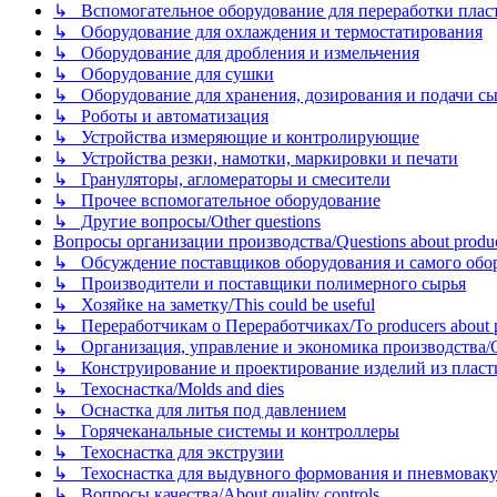
↳ Вспомогательное оборудование для переработки пластмасс
↳ Оборудование для охлаждения и термостатирования
↳ Оборудование для дробления и измельчения
↳ Оборудование для сушки
↳ Оборудование для хранения, дозирования и подачи сы
↳ Роботы и автоматизация
↳ Устройства измеряющие и контролирующие
↳ Устройства резки, намотки, маркировки и печати
↳ Грануляторы, агломераторы и смесители
↳ Прочее вспомогательное оборудование
↳ Другие вопросы/Other questions
Вопросы организации производства/Questions about product
↳ Обсуждение поставщиков оборудования и самого оборудо
↳ Производители и поставщики полимерного сырья
↳ Хозяйке на заметку/This could be useful
↳ Переработчикам о Переработчиках/To producers about p
↳ Организация, управление и экономика производства/Org
↳ Конструирование и проектирование изделий из пластиков
↳ Техоснастка/Molds and dies
↳ Оснастка для литья под давлением
↳ Горячеканальные системы и контроллеры
↳ Техоснастка для экструзии
↳ Техоснастка для выдувного формования и пневмовак
↳ Вопросы качества/About quality controls