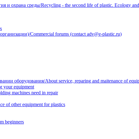
 охрана среды/Recycling - the second life of plastic. Ecology and 
s
анизации)/Commercial forums (contact adv@e-plastic.ru)
нии оборудования/About service, reparing and maitenance of equi
r your equipment
ing machines need in repair
f other equipment for plastics
m beginners