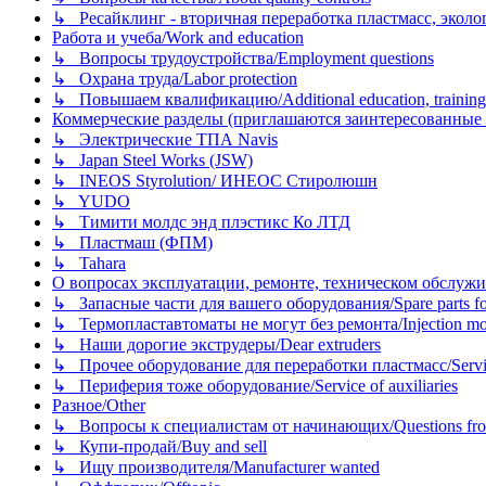
↳ Ресайклинг - вторичная переработка пластмасс, экология и
Работа и учеба/Work and education
↳ Вопросы трудоустройства/Employment questions
↳ Охрана труда/Labor protection
↳ Повышаем квалификацию/Additional education, training
Коммерческие разделы (приглашаются заинтересованные орг
↳ Электрические ТПА Navis
↳ Japan Steel Works (JSW)
↳ INEOS Styrolution/ ИНЕОС Стиролюшн
↳ YUDO
↳ Тимити молдс энд плэстикс Ко ЛТД
↳ Пластмаш (ФПМ)
↳ Tahara
О вопросах эксплуатации, ремонте, техническом обслужива
↳ Запасные части для вашего оборудования/Spare parts fo
↳ Термопластавтоматы не могут без ремонта/Injection mold
↳ Наши дорогие экструдеры/Dear extruders
↳ Прочее оборудование для переработки пластмасс/Service o
↳ Периферия тоже оборудование/Service of auxiliaries
Разное/Other
↳ Вопросы к специалистам от начинающих/Questions fro
↳ Купи-продай/Buy and sell
↳ Ищу производителя/Manufacturer wanted