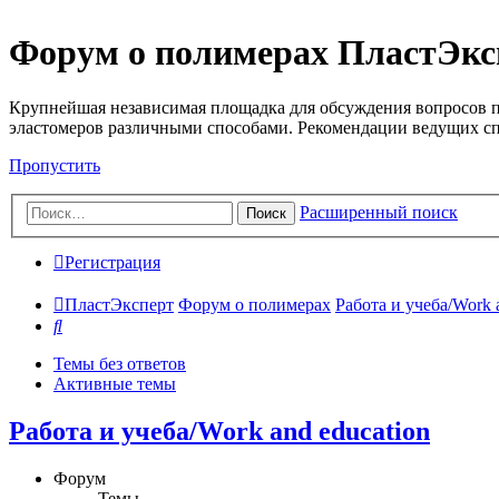
Форум о полимерах ПластЭкс
Крупнейшая независимая площадка для обсуждения вопросов п
эластомеров различными способами. Рекомендации ведущих с
Пропустить
Расширенный поиск
Поиск
Регистрация
ПластЭксперт
Форум о полимерах
Работа и учеба/Work 
Поиск
Темы без ответов
Активные темы
Работа и учеба/Work and education
Форум
Темы