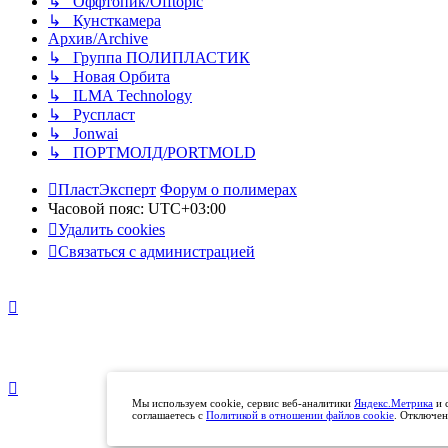
↳ Оффтопик/Offtopic
↳ Кунсткамера
Архив/Archive
↳ Группа ПОЛИПЛАСТИК
↳ Новая Орбита
↳ ILMA Technology
↳ Руспласт
↳ Jonwai
↳ ПОРТМОЛД/PORTMOLD
ПластЭксперт
Форум о полимерах
Часовой пояс:
UTC+03:00
Удалить cookies
Связаться с администрацией
Мы используем cookie, сервис веб-аналитики
Яндекс.Метрика
и 
соглашаетесь с
Политикой в отношении файлов cookie
. Отключен