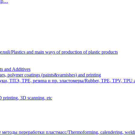
 Пр…
Plastics and main ways of production of plastic products
 and Additives
polymer coatings (paints&varnishes) and printing
и, ТПЭ, TPE, резина и пр. эластомеры/Rubber, TPE, TPV, TPU an
inting, 3D scanning, etc
тоды переработки пластмасс/Thermoforming, calendering, welding