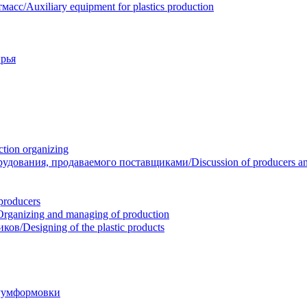
/Auxiliary equipment for plastics production
рья
ion organizing
вания, продаваемого поставщиками/Discussion of producers and r
roducers
anizing and managing of production
/Designing of the plastic products
уумформовки