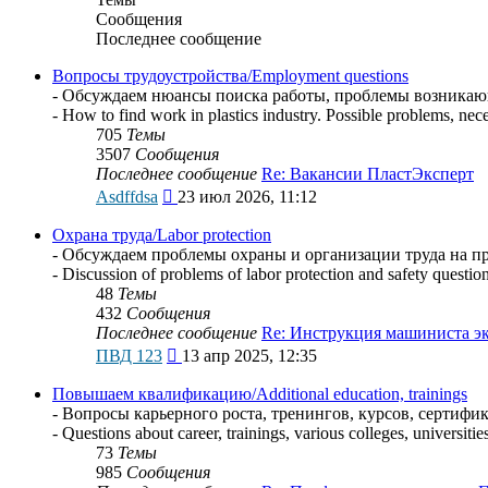
Сообщения
Последнее сообщение
Вопросы трудоустройства/Employment questions
- Обсуждаем нюансы поиска работы, проблемы возникающи
- How to find work in plastics industry. Possible problems, nec
705
Темы
3507
Сообщения
Последнее сообщение
Re: Вакансии ПластЭксперт
Перейти
Asdffdsa
23 июл 2026, 11:12
к
последнему
Охрана труда/Labor protection
сообщению
- Обсуждаем проблемы охраны и организации труда на пр
- Discussion of problems of labor protection and safety question
48
Темы
432
Сообщения
Последнее сообщение
Re: Инструкция машиниста э
Перейти
ПВД 123
13 апр 2025, 12:35
к
последнему
Повышаем квалификацию/Additional education, trainings
сообщению
- Вопросы карьерного роста, тренингов, курсов, сертиф
- Questions about career, trainings, various colleges, universitie
73
Темы
985
Сообщения