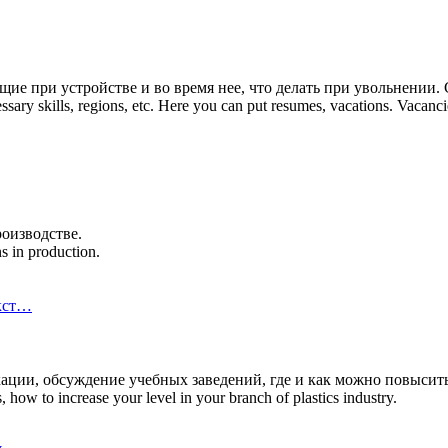
е при устройстве и во время нее, что делать при увольнении.
essary skills, regions, etc. Here you can put resumes, vacations. Vaca
оизводстве.
s in production.
кст…
икации, обсуждение учебных заведений, где и как можно повыси
s, how to increase your level in your branch of plastics industry.