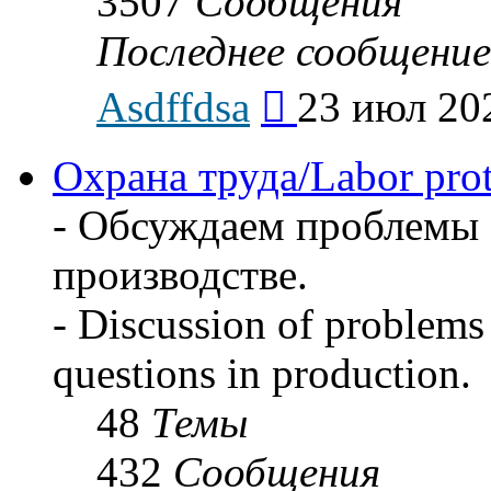
3507
Сообщения
Последнее сообщение
Перейти
Asdffdsa
23 июл 202
к
последнему
сообщению
Охрана труда/Labor prot
- Обсуждаем проблемы 
производстве.
- Discussion of problems 
questions in production.
48
Темы
432
Сообщения