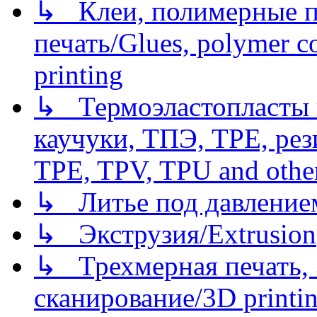
↳ Клеи, полимерные по
печать/Glues, polymer co
printing
↳ Термоэластопласты и
каучуки, ТПЭ, TPE, рез
TPE, TPV, TPU and other
↳ Литье под давлением/
↳ Экструзия/Extrusion
↳ Трехмерная печать,
сканирование/3D printin