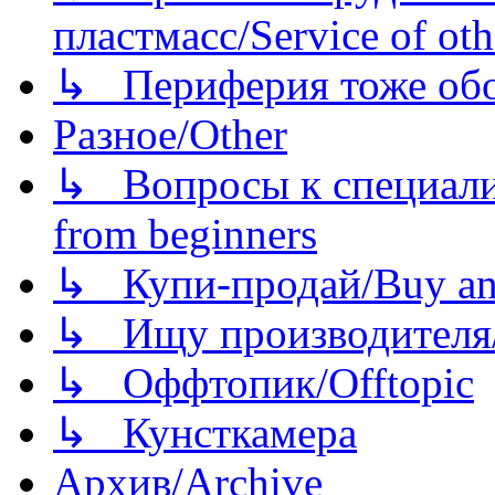
пластмасс/Service of oth
↳ Периферия тоже обору
Разное/Other
↳ Вопросы к специали
from beginners
↳ Купи-продай/Buy and
↳ Ищу производителя/
↳ Оффтопик/Offtopic
↳ Кунсткамера
Архив/Archive