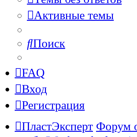
Активные темы
Поиск
FAQ
Вход
Регистрация
ПластЭксперт
Форум 