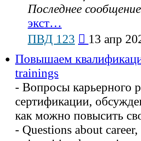
Последнее сообщение
экст…
Перейти
ПВД 123
13 апр 20
к
последнему
сообщению
Повышаем квалификацию
trainings
- Вопросы карьерного р
сертификации, обсужден
как можно повысить св
- Questions about career, 