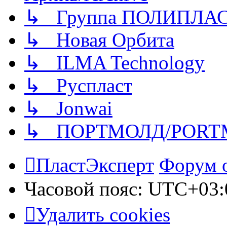
↳ Группа ПОЛИПЛА
↳ Новая Орбита
↳ ILMA Technology
↳ Руспласт
↳ Jonwai
↳ ПОРТМОЛД/PORT
ПластЭксперт
Форум 
Часовой пояс:
UTC+03:
Удалить cookies