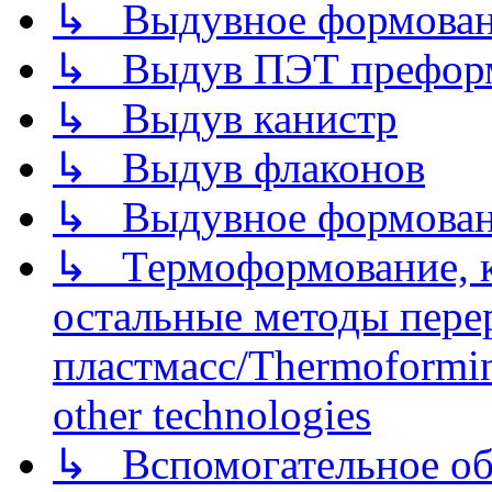
↳ Выдувное формован
↳ Выдув ПЭТ префор
↳ Выдув канистр
↳ Выдув флаконов
↳ Выдувное формован
↳ Термоформование, ка
остальные методы пере
пластмасс/Thermoforming
other technologies
↳ Вспомогательное об