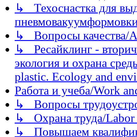
↳ Техоснастка для вы
пневмовакуумформовк
↳ Вопросы качества/Abo
↳ Ресайклинг - вторич
экология и охрана среды/
plastic. Ecology and env
Работа и учеба/Work an
↳ Вопросы трудоустрой
↳ Охрана труда/Labor p
↳ Повышаем квалификац