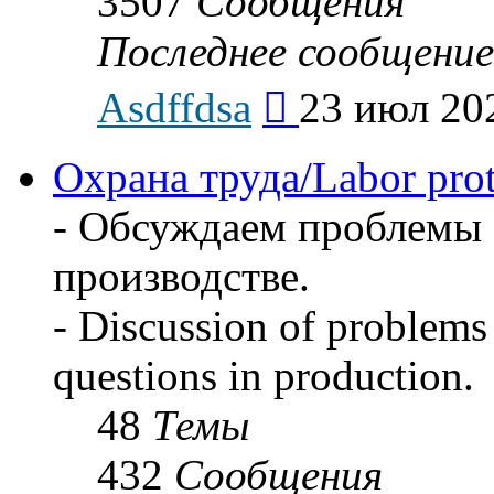
3507
Сообщения
Последнее сообщение
Перейти
Asdffdsa
23 июл 202
к
последнему
сообщению
Охрана труда/Labor prot
- Обсуждаем проблемы 
производстве.
- Discussion of problems 
questions in production.
48
Темы
432
Сообщения