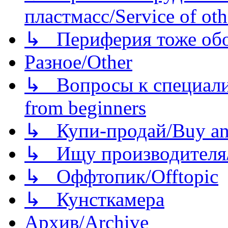
пластмасс/Service of oth
↳ Периферия тоже обору
Разное/Other
↳ Вопросы к специали
from beginners
↳ Купи-продай/Buy and
↳ Ищу производителя/
↳ Оффтопик/Offtopic
↳ Кунсткамера
Архив/Archive