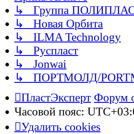
↳ Группа ПОЛИПЛА
↳ Новая Орбита
↳ ILMA Technology
↳ Руспласт
↳ Jonwai
↳ ПОРТМОЛД/PORT
ПластЭксперт
Форум 
Часовой пояс:
UTC+03:
Удалить cookies