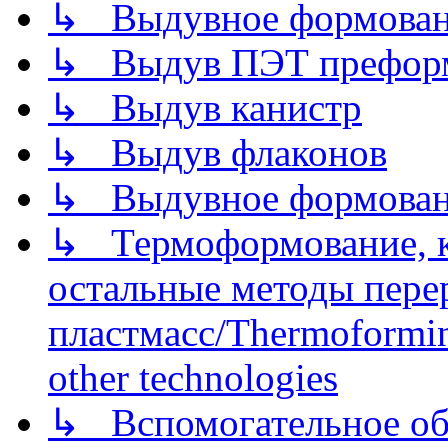
↳ Выдувное формован
↳ Выдув ПЭТ префор
↳ Выдув канистр
↳ Выдув флаконов
↳ Выдувное формован
↳ Термоформование, ка
остальные методы пере
пластмасс/Thermoforming
other technologies
↳ Вспомогательное об