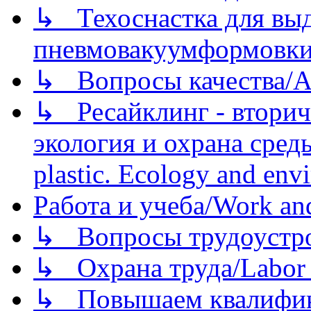
↳ Техоснастка для вы
пневмовакуумформовк
↳ Вопросы качества/Abo
↳ Ресайклинг - вторич
экология и охрана среды/
plastic. Ecology and env
Работа и учеба/Work an
↳ Вопросы трудоустрой
↳ Охрана труда/Labor p
↳ Повышаем квалификац