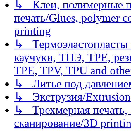
↳ Клеи, полимерные по
печать/Glues, polymer co
printing
↳ Термоэластопласты и
каучуки, ТПЭ, TPE, рез
TPE, TPV, TPU and other
↳ Литье под давлением/
↳ Экструзия/Extrusion
↳ Трехмерная печать,
сканирование/3D printin