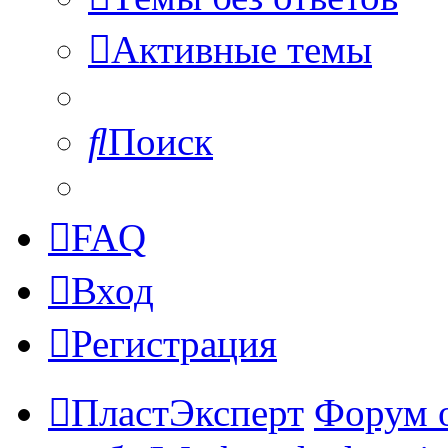
Активные темы
Поиск
FAQ
Вход
Регистрация
ПластЭксперт
Форум 