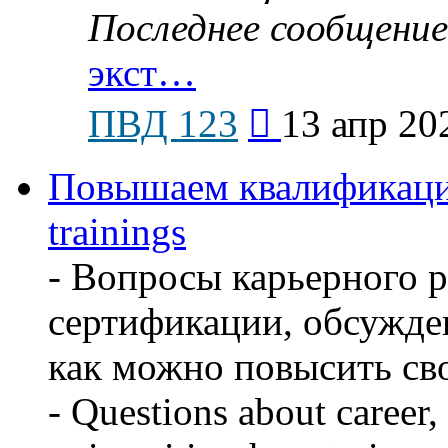
Последнее сообщение
экст…
Перейти
ПВД 123
13 апр 20
к
последнему
сообщению
Повышаем квалификацию
trainings
- Вопросы карьерного р
сертификации, обсужден
как можно повысить св
- Questions about career, 