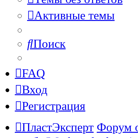
Активные темы
Поиск
FAQ
Вход
Регистрация
ПластЭксперт
Форум 