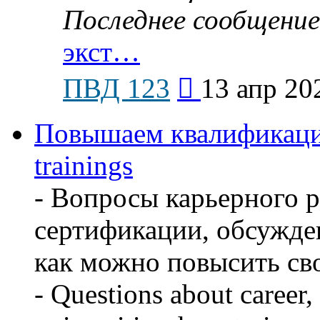
Последнее сообщение
экст…
Перейти
ПВД 123
13 апр 20
к
последнему
сообщению
Повышаем квалификацию
trainings
- Вопросы карьерного р
сертификации, обсужден
как можно повысить св
- Questions about career, 