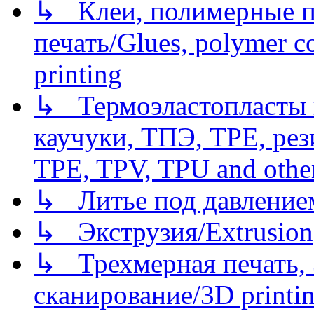
↳ Клеи, полимерные по
печать/Glues, polymer co
printing
↳ Термоэластопласты и
каучуки, ТПЭ, TPE, рез
TPE, TPV, TPU and other
↳ Литье под давлением/
↳ Экструзия/Extrusion
↳ Трехмерная печать,
сканирование/3D printin