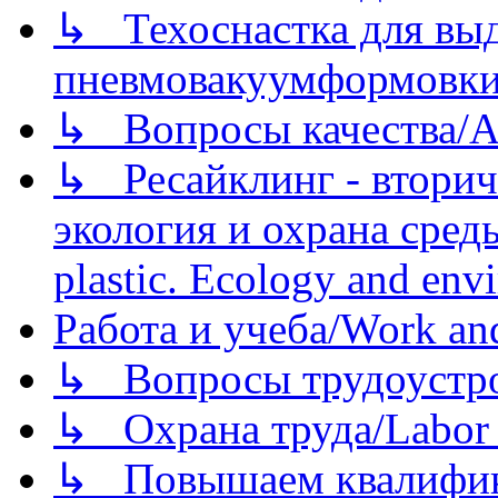
↳ Техоснастка для вы
пневмовакуумформовк
↳ Вопросы качества/Abo
↳ Ресайклинг - вторич
экология и охрана среды/
plastic. Ecology and env
Работа и учеба/Work an
↳ Вопросы трудоустрой
↳ Охрана труда/Labor p
↳ Повышаем квалификац