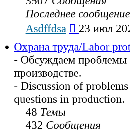
3507
Сообщения
Последнее сообщение
Перейти
Asdffdsa
23 июл 202
к
последнему
сообщению
Охрана труда/Labor prot
- Обсуждаем проблемы 
производстве.
- Discussion of problems 
questions in production.
48
Темы
432
Сообщения