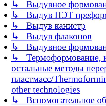
↳ Выдувное формован
↳ Выдув ПЭТ префор
↳ Выдув канистр
↳ Выдув флаконов
↳ Выдувное формован
↳ Термоформование, ка
остальные методы пере
пластмасс/Thermoforming
other technologies
↳ Вспомогательное об