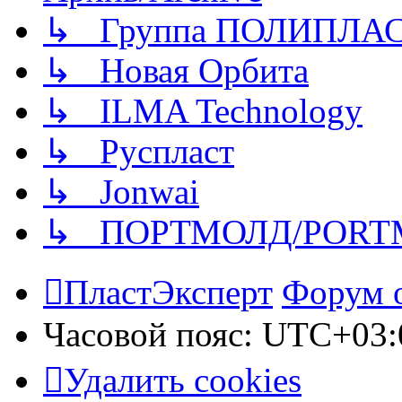
↳ Группа ПОЛИПЛА
↳ Новая Орбита
↳ ILMA Technology
↳ Руспласт
↳ Jonwai
↳ ПОРТМОЛД/PORT
ПластЭксперт
Форум 
Часовой пояс:
UTC+03:
Удалить cookies