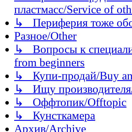
пластмасс/Service of oth
↳ Периферия тоже обору
Разное/Other
↳ Вопросы к специали
from beginners
↳ Купи-продай/Buy and
↳ Ищу производителя/
↳ Оффтопик/Offtopic
↳ Кунсткамера
Архив/Archive