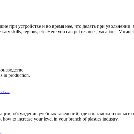
е при устройстве и во время нее, что делать при увольнении.
essary skills, regions, etc. Here you can put resumes, vacations. Vaca
оизводстве.
s in production.
кст…
икации, обсуждение учебных заведений, где и как можно повыси
s, how to increase your level in your branch of plastics industry.