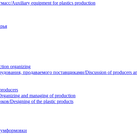
/Auxiliary equipment for plastics production
рья
ion organizing
вания, продаваемого поставщиками/Discussion of producers and r
roducers
anizing and managing of production
/Designing of the plastic products
уумформовки