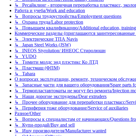
↳ Ресайклинг - вторичная переработка пластмасс, экология и
Работа и учеба/Work and education
↳ Вопросы трудоустройства/Employment questions
↳ Охрана труда/Labor protection
↳ Повышаем квалификацию/Additional education, training
Коммерческие разделы (приглашаются заинтересованные орг
↳ Электрические ТПА Navis
↳ Japan Steel Works (JSW)
↳ INEOS Styrolution/ ИНЕОС Стиролюшн
↳ YUDO
↳ Тимити молдс энд плэстикс Ко ЛТД
↳ Пластмаш (ФПМ)
↳ Tahara
О вопросах эксплуатации, ремонте, техническом обслужива
↳ Запасные части для вашего оборудования/Spare parts fo
↳ Термопластавтоматы не могут без ремонта/Injection mold
↳ Наши дорогие экструдеры/Dear extruders
↳ Прочее оборудование для переработки пластмасс/Service o
↳ Периферия тоже оборудование/Service of auxiliaries
Разное/Other
↳ Вопросы к специалистам от начинающих/Questions fro
↳ Купи-продай/Buy and sell
↳ Ищу производителя/Manufacturer wanted