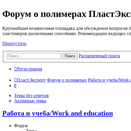
Форум о полимерах ПластЭкс
Крупнейшая независимая площадка для обсуждения вопросов п
эластомеров различными способами. Рекомендации ведущих с
Пропустить
Расширенный поиск
Поиск
Регистрация
ПластЭксперт
Форум о полимерах
Работа и учеба/Work 
Поиск
Темы без ответов
Активные темы
Работа и учеба/Work and education
Форум
Темы