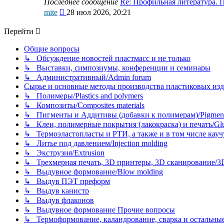
Последнее сообщение
Re: Профильная литература.
Перейти
mite
28 июл 2026, 20:21
к
последнему
Перейти
сообщению
Общие вопросы
↳ Обсуждение новостей пластмасс и не только
↳ Выставки, симпозиумы, конференции и семинары
↳ Административный/Admin forum
Сырье и основные методы производства пластиковых изделий/
↳ Полимеры/Plastics and polymers
↳ Композиты/Сomposites materials
↳ Пигменты и Аддитивы (добавки к полимерам)/Pigments
↳ Клеи, полимерные покрытия (лакокраска) и печать/Glues, 
↳ Термоэластопласты и РТИ, а также и в том числе каучук
↳ Литье под давлением/Injection molding
↳ Экструзия/Extrusion
↳ Трехмерная печать, 3D принтеры, 3D сканирование/3D pr
↳ Выдувное формование/Blow molding
↳ Выдув ПЭТ преформ
↳ Выдув канистр
↳ Выдув флаконов
↳ Выдувное формование Прочие вопросы
↳ Термоформование, каландрование, сварка и остальные ме