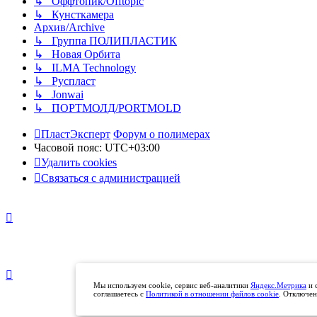
↳ Оффтопик/Offtopic
↳ Кунсткамера
Архив/Archive
↳ Группа ПОЛИПЛАСТИК
↳ Новая Орбита
↳ ILMA Technology
↳ Руспласт
↳ Jonwai
↳ ПОРТМОЛД/PORTMOLD
ПластЭксперт
Форум о полимерах
Часовой пояс:
UTC+03:00
Удалить cookies
Связаться с администрацией
Мы используем cookie, сервис веб-аналитики
Яндекс.Метрика
и 
соглашаетесь с
Политикой в отношении файлов cookie
. Отключен