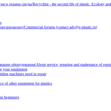
 охрана среды/Recycling - the second life of plastic. Ecology and 
s
анизации)/Commercial forums (contact adv@e-plastic.ru)
нии оборудования/About service, reparing and maitenance of equi
r your equipment
ing machines need in repair
f other equipment for plastics
m beginners