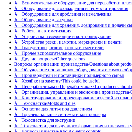
↳ Вспомогательное оборудование для переработки пластмасс
↳ Оборудование для охлаждения и термостатирования
↳ Оборудование для дробления и измельчения
↳ Оборудование для сушки
↳ Оборудование для хранения, дозирования и подачи сы
↳ Роботы и автоматизация
↳ Устройства измеряющие и контролирующие
↳ Устройства резки, намотки, маркировки и печати
↳ Грануляторы, агломераторы и смесители
↳ Прочее вспомогательное оборудование
↳ Другие вопросы/Other questions
Вопросы организации производства/Questions about product
↳ Обсуждение поставщиков оборудования и самого оборудо
↳ Производители и поставщики полимерного сырья
↳ Хозяйке на заметку/This could be useful
↳ Переработчикам о Переработчиках/To producers about p
↳ Организация, управление и экономика производства/Org
↳ Конструирование и проектирование изделий из пластиков
↳ Техоснастка/Molds and dies
↳ Оснастка для литья под давлением
↳ Горячеканальные системы и контроллеры
↳ Техоснастка для экструзии
↳ Техоснастка для выдувного формования и пневмовак
↳ Вопросы качества/About quality controls