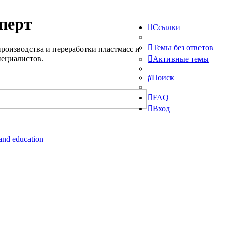
перт
Ссылки
Темы без ответов
роизводства и переработки пластмасс и
пециалистов.
Активные темы
Поиск
FAQ
Вход
and education