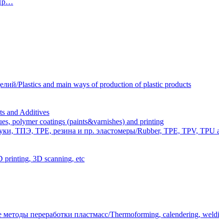
 Пр…
Plastics and main ways of production of plastic products
 and Additives
polymer coatings (paints&varnishes) and printing
и, ТПЭ, TPE, резина и пр. эластомеры/Rubber, TPE, TPV, TPU an
inting, 3D scanning, etc
тоды переработки пластмасс/Thermoforming, calendering, welding