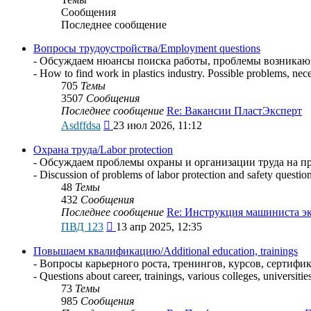
Сообщения
Последнее сообщение
Вопросы трудоустройства/Employment questions
- Обсуждаем нюансы поиска работы, проблемы возникающи
- How to find work in plastics industry. Possible problems, nec
705
Темы
3507
Сообщения
Последнее сообщение
Re: Вакансии ПластЭксперт
Перейти
Asdffdsa
23 июл 2026, 11:12
к
последнему
Охрана труда/Labor protection
сообщению
- Обсуждаем проблемы охраны и организации труда на пр
- Discussion of problems of labor protection and safety question
48
Темы
432
Сообщения
Последнее сообщение
Re: Инструкция машиниста э
Перейти
ПВД 123
13 апр 2025, 12:35
к
последнему
Повышаем квалификацию/Additional education, trainings
сообщению
- Вопросы карьерного роста, тренингов, курсов, сертиф
- Questions about career, trainings, various colleges, universitie
73
Темы
985
Сообщения