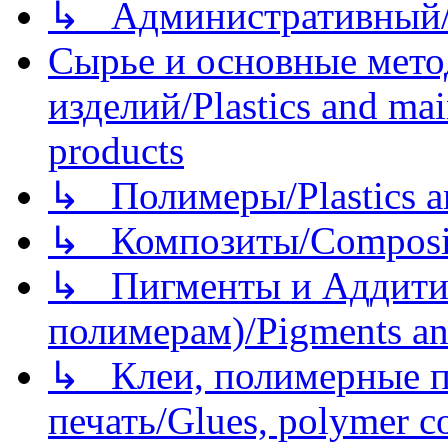
↳ Административный/
Сырье и основные мето
изделий/Plastics and mai
products
↳ Полимеры/Plastics a
↳ Композиты/Сomposite
↳ Пигменты и Аддитив
полимерам)/Pigments an
↳ Клеи, полимерные по
печать/Glues, polymer co