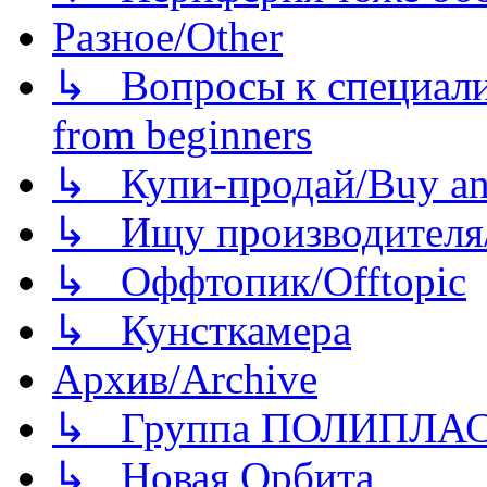
Разное/Other
↳ Вопросы к специали
from beginners
↳ Купи-продай/Buy and
↳ Ищу производителя/
↳ Оффтопик/Offtopic
↳ Кунсткамера
Архив/Archive
↳ Группа ПОЛИПЛА
↳ Новая Орбита