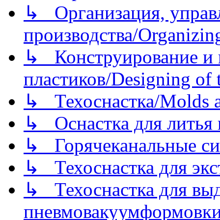
↳ Организация, управл
производства/Organizing
↳ Конструирование и п
пластиков/Designing of t
↳ Техоснастка/Molds a
↳ Оснастка для литья 
↳ Горячеканальные си
↳ Техоснастка для экс
↳ Техоснастка для вы
пневмовакуумформовк