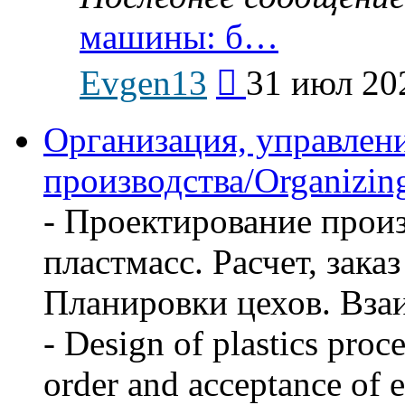
машины: б…
Перейти
Evgen13
31 июл 20
к
последнему
сообщению
Организация, управлен
производства/Organizing
- Проектирование произ
пластмасс. Расчет, зака
Планировки цехов. Вза
- Design of plastics proc
order and acceptance of 