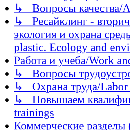
↳ Вопросы качества/Abo
↳ Ресайклинг - вторич
экология и охрана среды/
plastic. Ecology and env
Работа и учеба/Work an
↳ Вопросы трудоустрой
↳ Охрана труда/Labor p
↳ Повышаем квалификац
trainings
Коммерческие разделы 