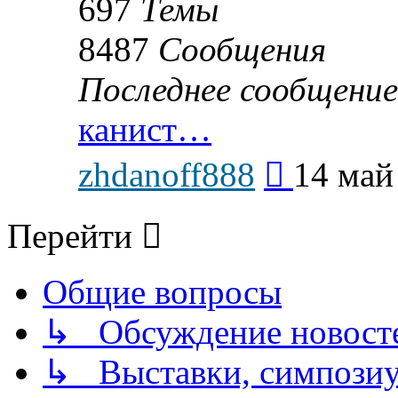
697
Темы
8487
Сообщения
Последнее сообщение
канист…
Перейти
zhdanoff888
14 май
к
последнему
сообщению
Перейти
Общие вопросы
↳ Обсуждение новостей
↳ Выставки, симпозиу