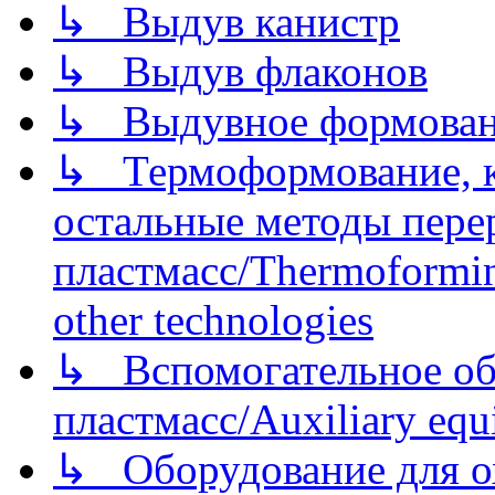
↳ Выдув канистр
↳ Выдув флаконов
↳ Выдувное формован
↳ Термоформование, ка
остальные методы пере
пластмасс/Thermoforming
other technologies
↳ Вспомогательное об
пластмасс/Auxiliary equi
↳ Оборудование для о