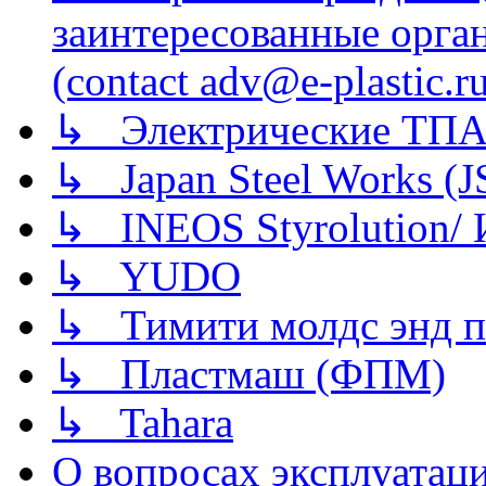
заинтересованные орга
(contact adv@e-plastic.r
↳ Электрические ТПА
↳ Japan Steel Works (
↳ INEOS Styrolution
↳ YUDO
↳ Тимити молдс энд п
↳ Пластмаш (ФПМ)
↳ Tahara
О вопросах эксплуатаци