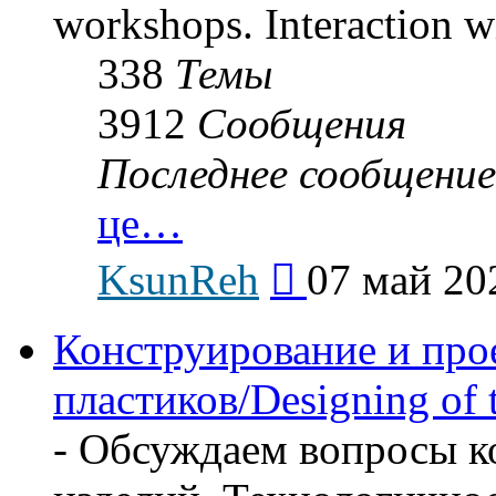
workshops. Interaction wi
338
Темы
3912
Сообщения
Последнее сообщение
це…
Перейти
KsunReh
07 май 20
к
последнему
сообщению
Конструирование и про
пластиков/Designing of t
- Обсуждаем вопросы к