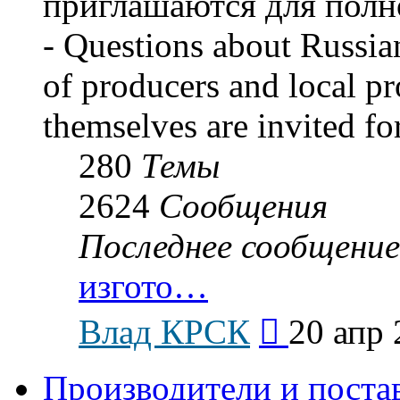
приглашаются для полн
- Questions about Russian
of producers and local p
themselves are invited for
280
Темы
2624
Сообщения
Последнее сообщение
изгото…
Перейти
Влад КРСК
20 апр 
к
последнему
сообщению
Производители и поста