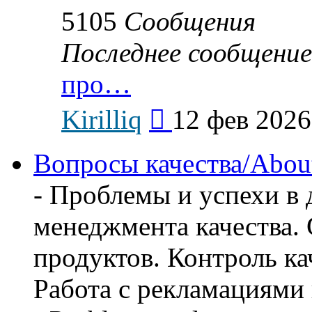
5105
Сообщения
Последнее сообщение
про…
Перейти
Kirilliq
12 фев 2026
к
последнему
сообщению
Вопросы качества/About 
- Проблемы и успехи в 
менеджмента качества.
продуктов. Контроль ка
Работа с рекламациями 