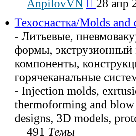
AnpilovVN
28 апр 
к
последнему
сообщению
Техоснастка/Molds and 
- Литьевые, пневмова
формы, экструзионный 
компоненты, конструкц
горячеканальные систем
- Injection molds, exrtus
thermoforming and blow 
designs, 3D models, prot
491
Темы