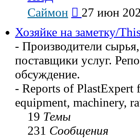
Перейти
Саймон
27 июн 202
к
последнему
сообщению
Хозяйке на заметку/This
- Производители сырья,
поставщики услуг. Реп
обсуждение.
- Reports of PlastExpert
equipment, machinery, ra
19
Темы
231
Сообщения