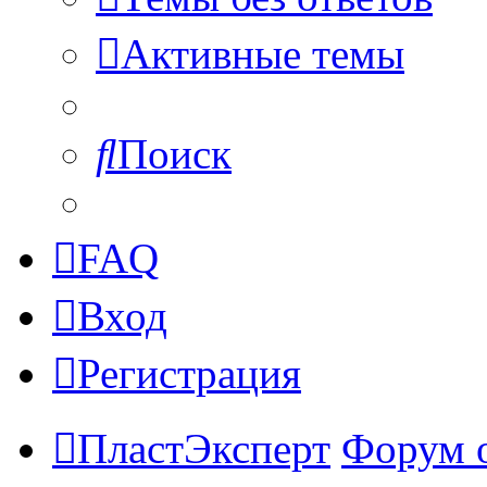
Активные темы
Поиск
FAQ
Вход
Регистрация
ПластЭксперт
Форум 