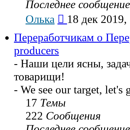
Последнее сообщение
Перейти
Олька
18 дек 2019,
к
последнему
сообщению
Переработчикам о Перер
producers
- Наши цели ясны, задач
товарищи!
- We see our target, let's 
17
Темы
222
Сообщения
Последнее сообщение