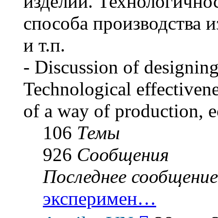
изделий. Технологичнос
способа производства и
и т.п.
- Discussion of designing
Technological effectivene
of a way of production, e
106
Темы
926
Сообщения
Последнее сообщение
эксперимен…
Перейти