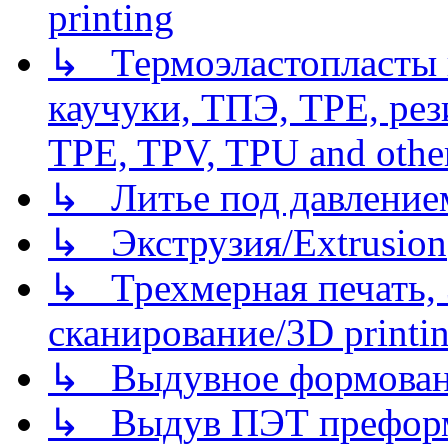
printing
↳ Термоэластопласты и
каучуки, ТПЭ, TPE, рез
TPE, TPV, TPU and other
↳ Литье под давлением/
↳ Экструзия/Extrusion
↳ Трехмерная печать,
сканирование/3D printin
↳ Выдувное формован
↳ Выдув ПЭТ префор