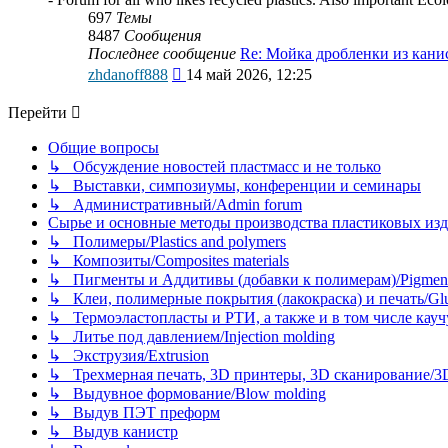
697
Темы
8487
Сообщения
Последнее сообщение
Re: Мойка дробленки из кан
Перейти
zhdanoff888
14 май 2026, 12:25
к
последнему
Перейти
сообщению
Общие вопросы
↳ Обсуждение новостей пластмасс и не только
↳ Выставки, симпозиумы, конференции и семинары
↳ Административный/Admin forum
Сырье и основные методы производства пластиковых изделий/
↳ Полимеры/Plastics and polymers
↳ Композиты/Сomposites materials
↳ Пигменты и Аддитивы (добавки к полимерам)/Pigments
↳ Клеи, полимерные покрытия (лакокраска) и печать/Glues, 
↳ Термоэластопласты и РТИ, а также и в том числе каучук
↳ Литье под давлением/Injection molding
↳ Экструзия/Extrusion
↳ Трехмерная печать, 3D принтеры, 3D сканирование/3D pr
↳ Выдувное формование/Blow molding
↳ Выдув ПЭТ преформ
↳ Выдув канистр