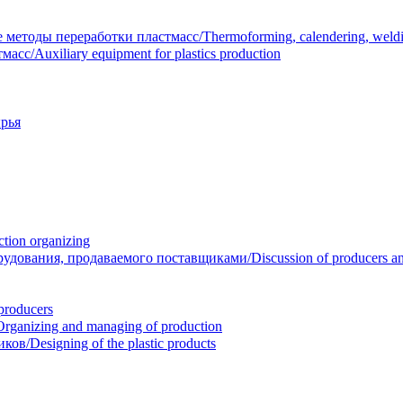
тоды переработки пластмасс/Thermoforming, calendering, welding
/Auxiliary equipment for plastics production
рья
ion organizing
вания, продаваемого поставщиками/Discussion of producers and r
roducers
anizing and managing of production
/Designing of the plastic products