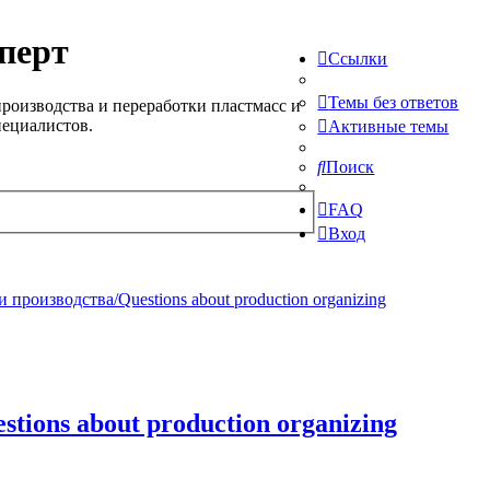
перт
Ссылки
Темы без ответов
роизводства и переработки пластмасс и
пециалистов.
Активные темы
Поиск
FAQ
Вход
производства/Questions about production organizing
ions about production organizing