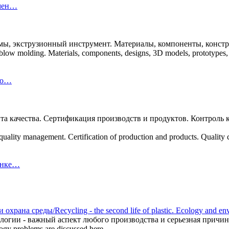
имен…
, экструзионный инструмент. Материалы, компоненты, констру
 blow molding. Materials, components, designs, 3D models, prototypes,
ро…
та качества. Сертификация производств и продуктов. Контроль к
quality management. Certification of production and products. Quality 
енке…
рана среды/Recycling - the second life of plastic. Ecology and env
логии - важный аспект любого производства и серьезная причин
logy problems are discussed here...