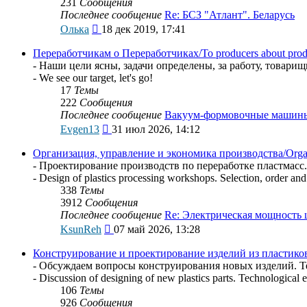
231
Сообщения
Последнее сообщение
Re: БСЗ "Атлант". Беларусь
Перейти
Олька
18 дек 2019, 17:41
к
последнему
Переработчикам о Переработчиках/To producers about prod
сообщению
- Наши цели ясны, задачи определены, за работу, товарищ
- We see our target, let's go!
17
Темы
222
Сообщения
Последнее сообщение
Вакуум-формовочные машин
Перейти
Evgen13
31 июл 2026, 14:12
к
последнему
Организация, управление и экономика производства/Organi
сообщению
- Проектирование производств по переработке пластмасс.
- Design of plastics processing workshops. Selection, order and
338
Темы
3912
Сообщения
Последнее сообщение
Re: Электрическая мощность
Перейти
KsunReh
07 май 2026, 13:28
к
последнему
Конструирование и проектирование изделий из пластиков/De
сообщению
- Обсуждаем вопросы конструирования новых изделий. Те
- Discussion of designing of new plastics parts. Technological e
106
Темы
926
Сообщения