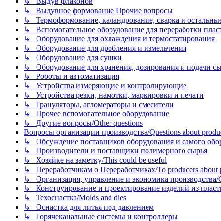
↳ Выдув флаконов
↳ Выдувное формование Прочие вопросы
↳ Термоформование, каландрование, сварка и остальные ме
↳ Вспомогательное оборудование для переработки пластмасс
↳ Оборудование для охлаждения и термостатирования
↳ Оборудование для дробления и измельчения
↳ Оборудование для сушки
↳ Оборудование для хранения, дозирования и подачи сы
↳ Роботы и автоматизация
↳ Устройства измеряющие и контролирующие
↳ Устройства резки, намотки, маркировки и печати
↳ Грануляторы, агломераторы и смесители
↳ Прочее вспомогательное оборудование
↳ Другие вопросы/Other questions
Вопросы организации производства/Questions about product
↳ Обсуждение поставщиков оборудования и самого оборудо
↳ Производители и поставщики полимерного сырья
↳ Хозяйке на заметку/This could be useful
↳ Переработчикам о Переработчиках/To producers about p
↳ Организация, управление и экономика производства/Org
↳ Конструирование и проектирование изделий из пластиков
↳ Техоснастка/Molds and dies
↳ Оснастка для литья под давлением
↳ Горячеканальные системы и контроллеры