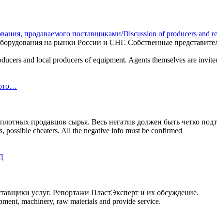
ия, продаваемого поставщиками/Discussion of producers and rese
оборудования на рынки России и СНГ. Собственные представите
oducers and local producers of equipment. Agents themselves are invited 
гото…
лотных продавцов сырья. Весь негатив должен быть четко под
rs, possible cheaters. All the negative info must be confirmed
Д
ставщики услуг. Репортажи ПластЭксперт и их обсуждение.
ment, machinery, raw materials and provide service.