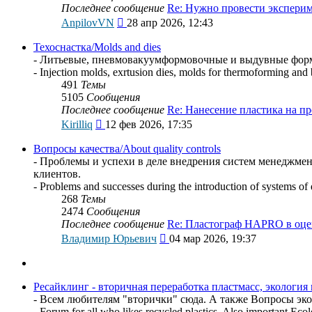
Последнее сообщение
Re: Нужно провести экспер
Перейти
AnpilovVN
28 апр 2026, 12:43
к
последнему
Техоснастка/Molds and dies
сообщению
- Литьевые, пневмовакуумформовочные и выдувные формы
- Injection molds, exrtusion dies, molds for thermoforming and
491
Темы
5105
Сообщения
Последнее сообщение
Re: Нанесение пластика на п
Перейти
Kirilliq
12 фев 2026, 17:35
к
последнему
Вопросы качества/About quality controls
сообщению
- Проблемы и успехи в деле внедрения систем менеджмен
клиентов.
- Problems and successes during the introduction of systems of 
268
Темы
2474
Сообщения
Последнее сообщение
Re: Пластограф HAPRO в оц
Перейти
Владимир Юрьевич
04 мар 2026, 19:37
к
последнему
сообщению
Ресайклинг - вторичная переработка пластмасс, экология и ох
- Всем любителям "вторички" сюда. А также Вопросы эко
- Forum for all who likes recycled plastics. Also important Eco