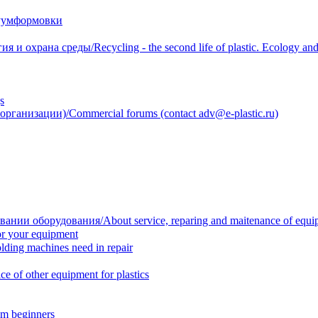
уумформовки
 охрана среды/Recycling - the second life of plastic. Ecology and 
s
анизации)/Commercial forums (contact adv@e-plastic.ru)
нии оборудования/About service, reparing and maitenance of equi
r your equipment
ing machines need in repair
f other equipment for plastics
m beginners