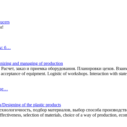
ucers
и!
ы: б…
zing and managing of production
 Расчет, заказ и приемка оборудования. Планировки цехов. Взаи
 acceptance of equipment. Logistic of workshops. Interaction with state
 це…
signing of the plastic products
хнологичность, подбор материалов, выбор способа производства
ffectiveness, selection of materials, choice of a way of production, econ