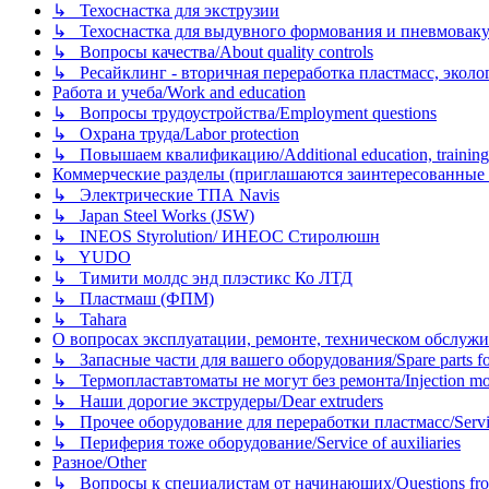
↳ Техоснастка для экструзии
↳ Техоснастка для выдувного формования и пневмовак
↳ Вопросы качества/About quality controls
↳ Ресайклинг - вторичная переработка пластмасс, экология и
Работа и учеба/Work and education
↳ Вопросы трудоустройства/Employment questions
↳ Охрана труда/Labor protection
↳ Повышаем квалификацию/Additional education, training
Коммерческие разделы (приглашаются заинтересованные орг
↳ Электрические ТПА Navis
↳ Japan Steel Works (JSW)
↳ INEOS Styrolution/ ИНЕОС Стиролюшн
↳ YUDO
↳ Тимити молдс энд плэстикс Ко ЛТД
↳ Пластмаш (ФПМ)
↳ Tahara
О вопросах эксплуатации, ремонте, техническом обслужива
↳ Запасные части для вашего оборудования/Spare parts fo
↳ Термопластавтоматы не могут без ремонта/Injection mold
↳ Наши дорогие экструдеры/Dear extruders
↳ Прочее оборудование для переработки пластмасс/Service o
↳ Периферия тоже оборудование/Service of auxiliaries
Разное/Other
↳ Вопросы к специалистам от начинающих/Questions fro