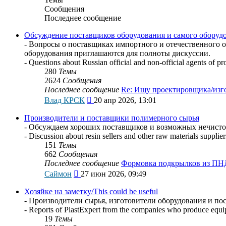
Сообщения
Последнее сообщение
Обсуждение поставщиков оборудования и самого оборудован
- Вопросы о поставщиках импортного и отечественного 
оборудования приглашаются для полноты дискуссии.
- Questions about Russian official and non-official agents of pr
280
Темы
2624
Сообщения
Последнее сообщение
Re: Ищу проектировщика/из
Перейти
Влад КРСК
20 апр 2026, 13:01
к
последнему
Производители и поставщики полимерного сырья
сообщению
- Обсуждаем хороших поставщиков и возможных нечистоп
- Discussion about resin sellers and other raw materials supplie
151
Темы
662
Сообщения
Последнее сообщение
Формовка подкрылков из ПН
Перейти
Саймон
27 июн 2026, 09:49
к
последнему
Хозяйке на заметку/This could be useful
сообщению
- Производители сырья, изготовители оборудования и по
- Reports of PlastExpert from the companies who produce equip
19
Темы