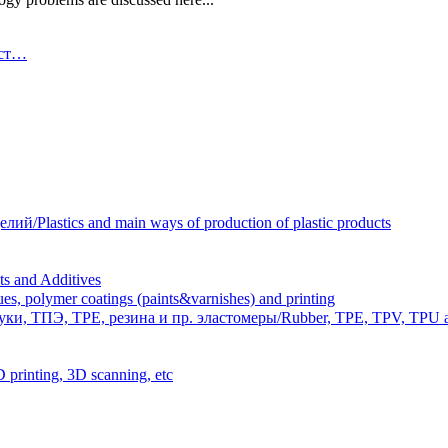
ист…
Plastics and main ways of production of plastic products
 and Additives
polymer coatings (paints&varnishes) and printing
и, ТПЭ, TPE, резина и пр. эластомеры/Rubber, TPE, TPV, TPU an
inting, 3D scanning, etc