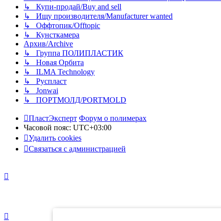
↳ Купи-продай/Buy and sell
↳ Ищу производителя/Manufacturer wanted
↳ Оффтопик/Offtopic
↳ Кунсткамера
Архив/Archive
↳ Группа ПОЛИПЛАСТИК
↳ Новая Орбита
↳ ILMA Technology
↳ Руспласт
↳ Jonwai
↳ ПОРТМОЛД/PORTMOLD
ПластЭксперт
Форум о полимерах
Часовой пояс:
UTC+03:00
Удалить cookies
Связаться с администрацией