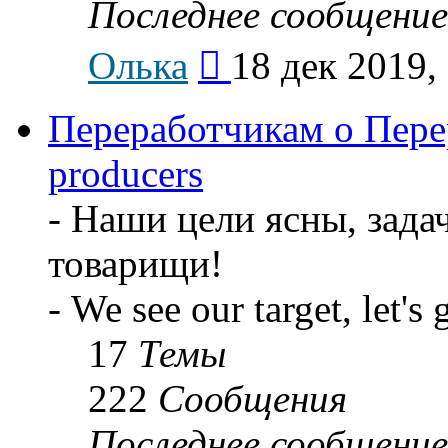
Последнее сообщение
Перейти
Олька
18 дек 2019,
к
последнему
сообщению
Переработчикам о Перер
producers
- Наши цели ясны, задач
товарищи!
- We see our target, let's 
17
Темы
222
Сообщения
Последнее сообщение