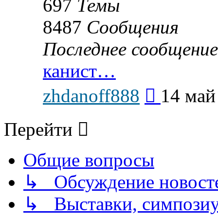
697
Темы
8487
Сообщения
Последнее сообщение
канист…
Перейти
zhdanoff888
14 май
к
последнему
сообщению
Перейти
Общие вопросы
↳ Обсуждение новостей
↳ Выставки, симпозиу