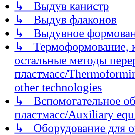
↳ Выдув канистр
↳ Выдув флаконов
↳ Выдувное формован
↳ Термоформование, ка
остальные методы пере
пластмасс/Thermoforming
other technologies
↳ Вспомогательное об
пластмасс/Auxiliary equi
↳ Оборудование для о