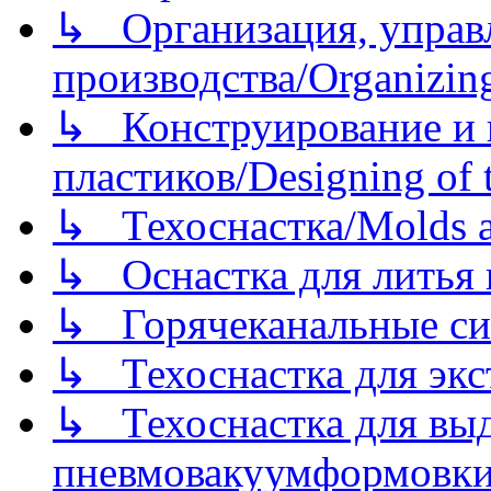
↳ Организация, управл
производства/Organizing
↳ Конструирование и п
пластиков/Designing of t
↳ Техоснастка/Molds a
↳ Оснастка для литья 
↳ Горячеканальные си
↳ Техоснастка для экс
↳ Техоснастка для вы
пневмовакуумформовк