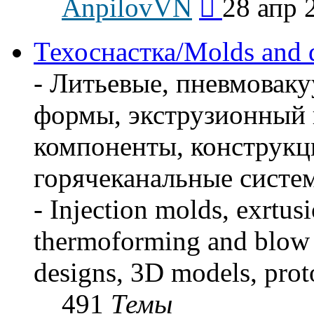
AnpilovVN
28 апр 
к
последнему
сообщению
Техоснастка/Molds and 
- Литьевые, пневмова
формы, экструзионный 
компоненты, конструкц
горячеканальные систем
- Injection molds, exrtus
thermoforming and blow 
designs, 3D models, prot
491
Темы