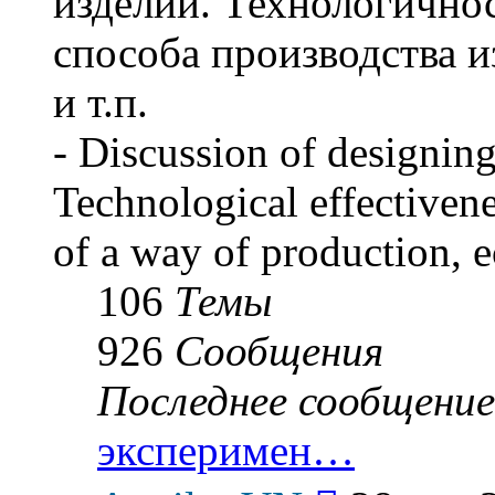
изделий. Технологичнос
способа производства и
и т.п.
- Discussion of designing
Technological effectivene
of a way of production, e
106
Темы
926
Сообщения
Последнее сообщение
эксперимен…
Перейти