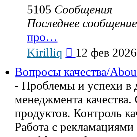
5105
Сообщения
Последнее сообщение
про…
Перейти
Kirilliq
12 фев 2026
к
последнему
сообщению
Вопросы качества/About 
- Проблемы и успехи в 
менеджмента качества.
продуктов. Контроль ка
Работа с рекламациями 