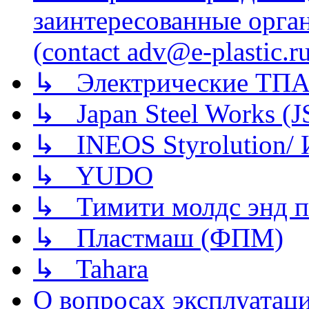
заинтересованные орга
(contact adv@e-plastic.r
↳ Электрические ТПА
↳ Japan Steel Works (
↳ INEOS Styrolution
↳ YUDO
↳ Тимити молдс энд п
↳ Пластмаш (ФПМ)
↳ Tahara
О вопросах эксплуатаци