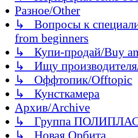
Разное/Other
↳ Вопросы к специали
from beginners
↳ Купи-продай/Buy and
↳ Ищу производителя/
↳ Оффтопик/Offtopic
↳ Кунсткамера
Архив/Archive
↳ Группа ПОЛИПЛА
↳ Новая Орбита