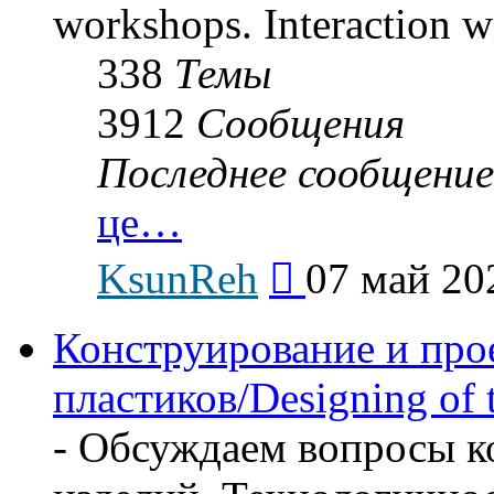
workshops. Interaction wi
338
Темы
3912
Сообщения
Последнее сообщение
це…
Перейти
KsunReh
07 май 20
к
последнему
сообщению
Конструирование и про
пластиков/Designing of t
- Обсуждаем вопросы к