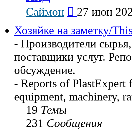
Перейти
Саймон
27 июн 202
к
последнему
сообщению
Хозяйке на заметку/This
- Производители сырья,
поставщики услуг. Реп
обсуждение.
- Reports of PlastExpert
equipment, machinery, ra
19
Темы
231
Сообщения