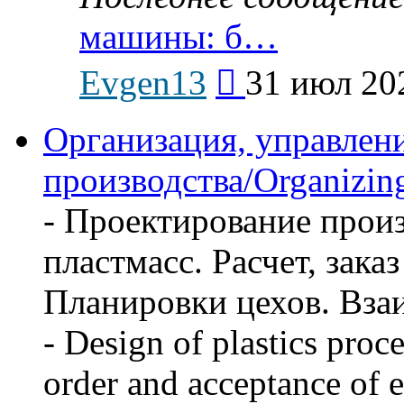
машины: б…
Перейти
Evgen13
31 июл 20
к
последнему
сообщению
Организация, управлен
производства/Organizing
- Проектирование произ
пластмасс. Расчет, зака
Планировки цехов. Вза
- Design of plastics proc
order and acceptance of 