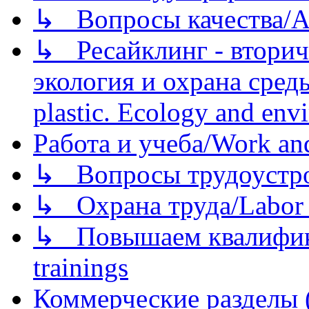
↳ Вопросы качества/Abo
↳ Ресайклинг - вторич
экология и охрана среды/
plastic. Ecology and env
Работа и учеба/Work an
↳ Вопросы трудоустрой
↳ Охрана труда/Labor p
↳ Повышаем квалификац
trainings
Коммерческие разделы 