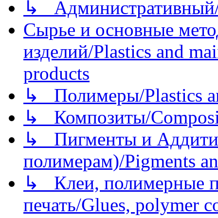
↳ Административный/
Сырье и основные мето
изделий/Plastics and mai
products
↳ Полимеры/Plastics a
↳ Композиты/Сomposite
↳ Пигменты и Аддитив
полимерам)/Pigments an
↳ Клеи, полимерные по
печать/Glues, polymer co