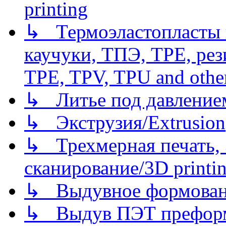
printing
↳ Термоэластопласты и
каучуки, ТПЭ, TPE, рез
TPE, TPV, TPU and other
↳ Литье под давлением/
↳ Экструзия/Extrusion
↳ Трехмерная печать,
сканирование/3D printin
↳ Выдувное формован
↳ Выдув ПЭТ префор