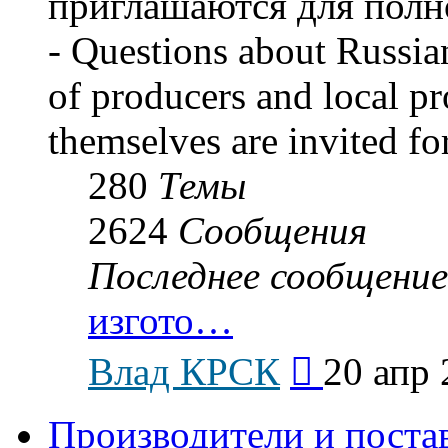
приглашаются для полн
- Questions about Russian
of producers and local p
themselves are invited for
280
Темы
2624
Сообщения
Последнее сообщение
изгото…
Перейти
Влад КРСК
20 апр 
к
последнему
сообщению
Производители и поста