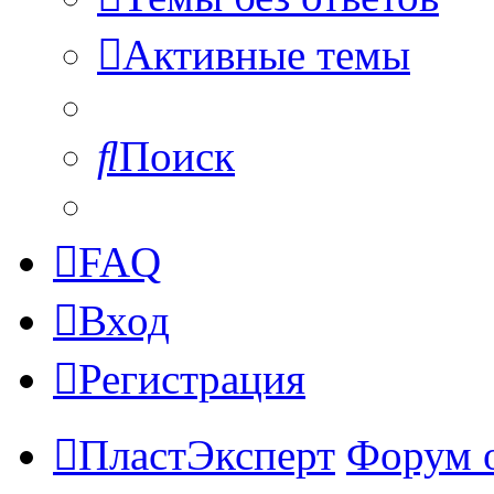
Активные темы
Поиск
FAQ
Вход
Регистрация
ПластЭксперт
Форум 