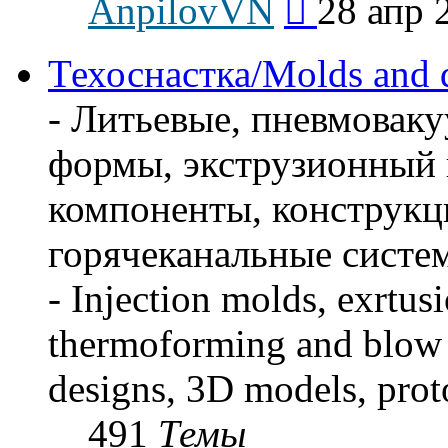
AnpilovVN
28 апр 
к
последнему
сообщению
Техоснастка/Molds and 
- Литьевые, пневмова
формы, экструзионный 
компоненты, конструкц
горячеканальные систем
- Injection molds, exrtus
thermoforming and blow 
designs, 3D models, prot
491
Темы