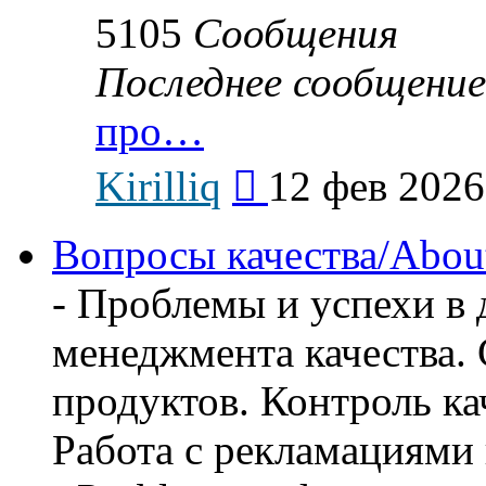
5105
Сообщения
Последнее сообщение
про…
Перейти
Kirilliq
12 фев 2026
к
последнему
сообщению
Вопросы качества/About 
- Проблемы и успехи в 
менеджмента качества.
продуктов. Контроль ка
Работа с рекламациями 