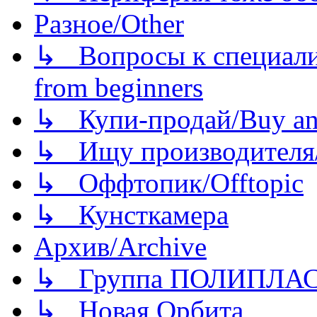
Разное/Other
↳ Вопросы к специали
from beginners
↳ Купи-продай/Buy and
↳ Ищу производителя/
↳ Оффтопик/Offtopic
↳ Кунсткамера
Архив/Archive
↳ Группа ПОЛИПЛА
↳ Новая Орбита