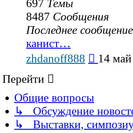
697
Темы
8487
Сообщения
Последнее сообщение
канист…
Перейти
zhdanoff888
14 май
к
последнему
сообщению
Перейти
Общие вопросы
↳ Обсуждение новостей
↳ Выставки, симпозиу