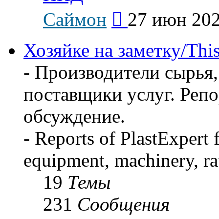
Перейти
Саймон
27 июн 202
к
последнему
сообщению
Хозяйке на заметку/This
- Производители сырья,
поставщики услуг. Реп
обсуждение.
- Reports of PlastExpert
equipment, machinery, ra
19
Темы
231
Сообщения