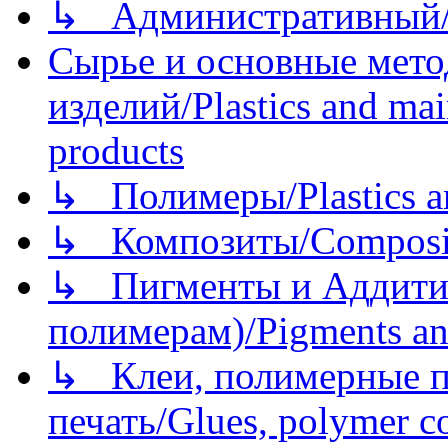
↳ Административный/
Сырье и основные мето
изделий/Plastics and mai
products
↳ Полимеры/Plastics a
↳ Композиты/Сomposite
↳ Пигменты и Аддитив
полимерам)/Pigments an
↳ Клеи, полимерные по
печать/Glues, polymer co