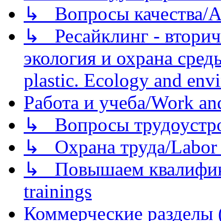
↳ Вопросы качества/Abo
↳ Ресайклинг - вторич
экология и охрана среды/
plastic. Ecology and env
Работа и учеба/Work an
↳ Вопросы трудоустрой
↳ Охрана труда/Labor p
↳ Повышаем квалификац
trainings
Коммерческие разделы 