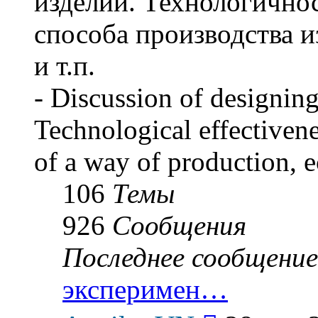
изделий. Технологичнос
способа производства и
и т.п.
- Discussion of designing
Technological effectivene
of a way of production, e
106
Темы
926
Сообщения
Последнее сообщение
эксперимен…
Перейти