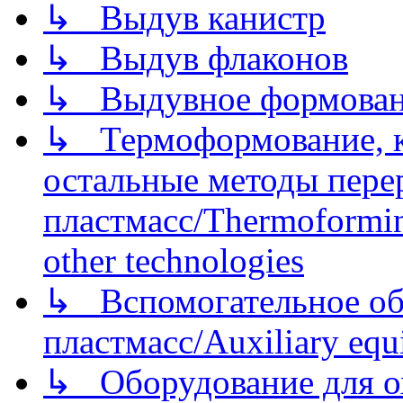
↳ Выдув канистр
↳ Выдув флаконов
↳ Выдувное формован
↳ Термоформование, ка
остальные методы пере
пластмасс/Thermoforming
other technologies
↳ Вспомогательное об
пластмасс/Auxiliary equi
↳ Оборудование для о