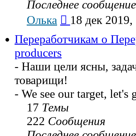
Последнее сообщение
Перейти
Олька
18 дек 2019,
к
последнему
сообщению
Переработчикам о Перер
producers
- Наши цели ясны, задач
товарищи!
- We see our target, let's 
17
Темы
222
Сообщения
Последнее сообщение