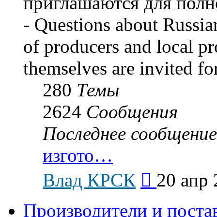
приглашаются для полн
- Questions about Russian
of producers and local p
themselves are invited for
280
Темы
2624
Сообщения
Последнее сообщение
изгото…
Перейти
Влад КРСК
20 апр 
к
последнему
сообщению
Производители и поста