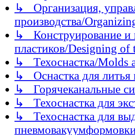
↳ Организация, управл
производства/Organizing
↳ Конструирование и п
пластиков/Designing of t
↳ Техоснастка/Molds a
↳ Оснастка для литья 
↳ Горячеканальные си
↳ Техоснастка для экс
↳ Техоснастка для вы
пневмовакуумформовк