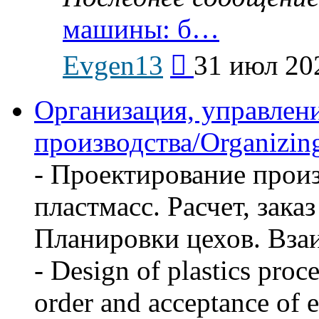
машины: б…
Перейти
Evgen13
31 июл 20
к
последнему
сообщению
Организация, управлен
производства/Organizing
- Проектирование произ
пластмасс. Расчет, зака
Планировки цехов. Вза
- Design of plastics proc
order and acceptance of 