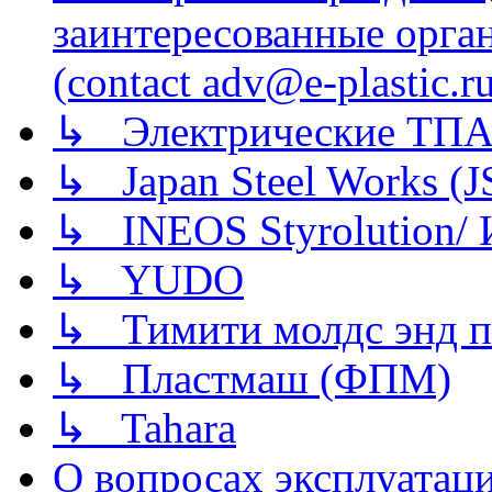
заинтересованные орга
(contact adv@e-plastic.r
↳ Электрические ТПА
↳ Japan Steel Works (
↳ INEOS Styrolution
↳ YUDO
↳ Тимити молдс энд п
↳ Пластмаш (ФПМ)
↳ Tahara
О вопросах эксплуатаци