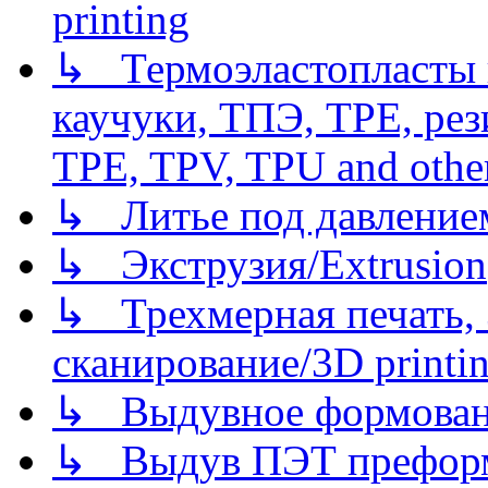
printing
↳ Термоэластопласты и
каучуки, ТПЭ, TPE, рез
TPE, TPV, TPU and other
↳ Литье под давлением/
↳ Экструзия/Extrusion
↳ Трехмерная печать,
сканирование/3D printin
↳ Выдувное формован
↳ Выдув ПЭТ префор