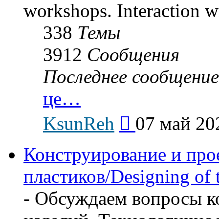
workshops. Interaction wi
338
Темы
3912
Сообщения
Последнее сообщение
це…
Перейти
KsunReh
07 май 20
к
последнему
сообщению
Конструирование и про
пластиков/Designing of t
- Обсуждаем вопросы к