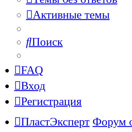
Активные темы
Поиск
FAQ
Вход
Регистрация
ПластЭксперт
Форум 