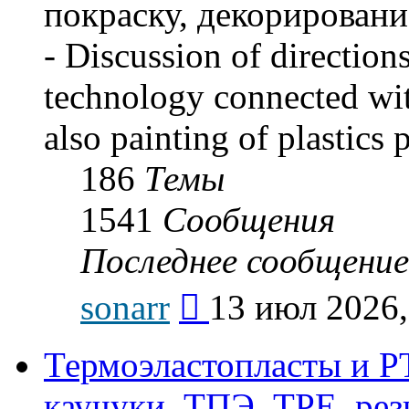
покраску, декорировани
- Discussion of direction
technology connected with
also painting of plastics 
186
Темы
1541
Сообщения
Последнее сообщение
Перейти
sonarr
13 июл 2026,
к
последнему
сообщению
Термоэластопласты и РТ
каучуки, ТПЭ, TPE, рез