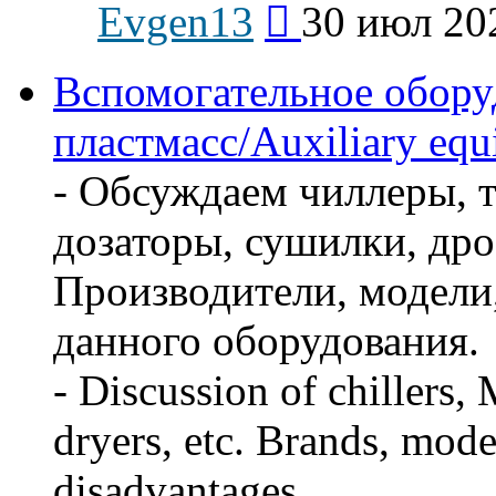
Evgen13
30 июл 20
к
последнему
сообщению
Вспомогательное обору
пластмасс/Auxiliary equi
- Обсуждаем чиллеры, т
дозаторы, сушилки, дро
Производители, модели,
данного оборудования.
- Discussion of chillers,
dryers, etc. Brands, mode
disadvantages.