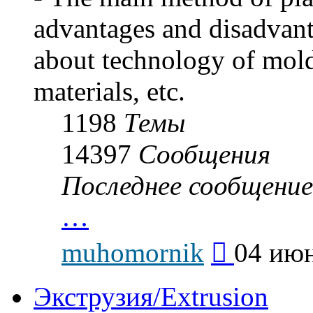
advantages and disadvan
about technology of mold
materials, etc.
1198
Темы
14397
Сообщения
Последнее сообщение
…
Перейти
muhomornik
04 июн
к
последнему
сообщению
Экструзия/Extrusion