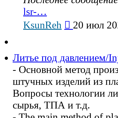
lsr-…
Перейти
KsunReh
20 июл 20
к
последнему
сообщению
Литье под давлением/In
- Основной метод прои
штучных изделий из пл
Вопросы технологии ли
сырья, ТПА и т.д.
- The main method of pla