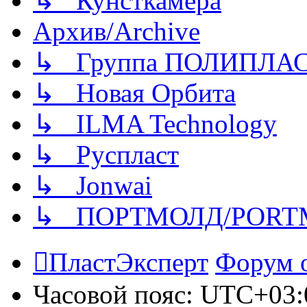
↳ Кунсткамера
Архив/Archive
↳ Группа ПОЛИПЛА
↳ Новая Орбита
↳ ILMA Technology
↳ Руспласт
↳ Jonwai
↳ ПОРТМОЛД/PORT
ПластЭксперт
Форум 
Часовой пояс:
UTC+03: