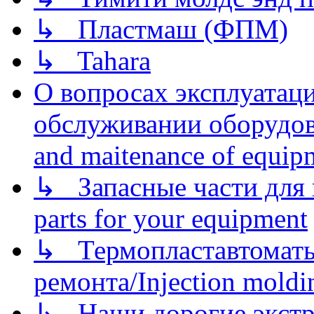
↳ Пластмаш (ФПМ)
↳ Tahara
О вопросах эксплуатаци
обслуживании оборудова
and maitenance of equip
↳ Запасные части для 
parts for your equipment
↳ Термопластавтоматы 
ремонта/Injection moldin
↳ Наши дорогие экстру