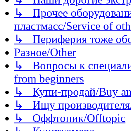
↳ Прочее оборудовани
пластмасс/Service of oth
↳ Периферия тоже обору
Разное/Other
↳ Вопросы к специали
from beginners
↳ Купи-продай/Buy and
↳ Ищу производителя/
↳ Оффтопик/Offtopic