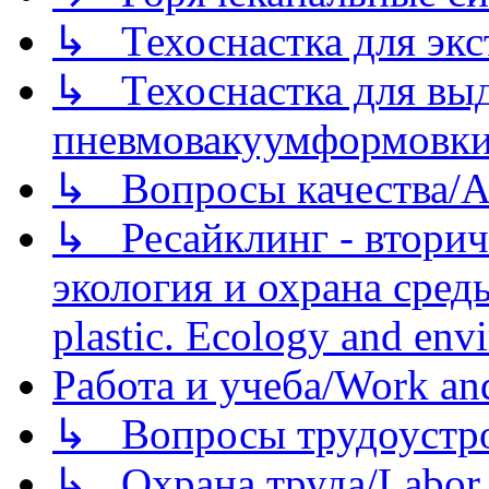
↳ Техоснастка для экс
↳ Техоснастка для вы
пневмовакуумформовк
↳ Вопросы качества/Abo
↳ Ресайклинг - вторич
экология и охрана среды/
plastic. Ecology and env
Работа и учеба/Work an
↳ Вопросы трудоустрой
↳ Охрана труда/Labor p