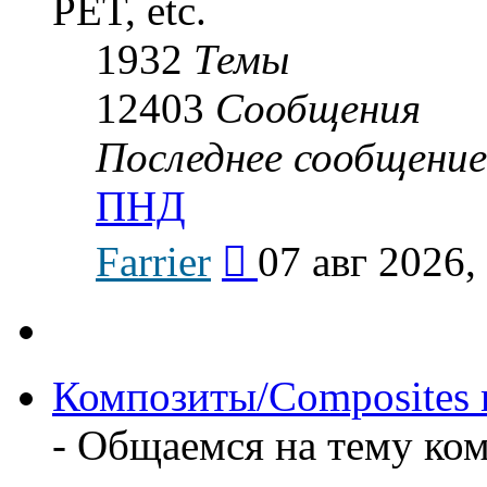
PET, etc.
1932
Темы
12403
Сообщения
Последнее сообщение
ПНД
Перейти
Farrier
07 авг 2026,
к
последнему
сообщению
Композиты/Сomposites m
- Общаемся на тему к