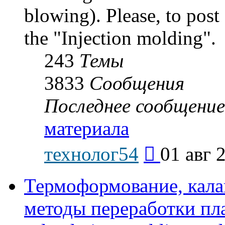
blowing). Please, to post
the "Injection molding".
243
Темы
3833
Сообщения
Последнее сообщение
материала
Перейти
технолог54
01 авг 
к
последнему
сообщению
Термоформование, кала
методы переработки пл