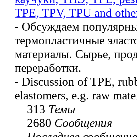
TPE, TPV, TPU and other
- Обсуждаем популярны
термопластичные эласт
материалы. Сырье, про
переработки.
- Discussion of TPE, rub
elastomers, e.g. raw mate
313
Темы
2680
Сообщения
Последнее сообщение