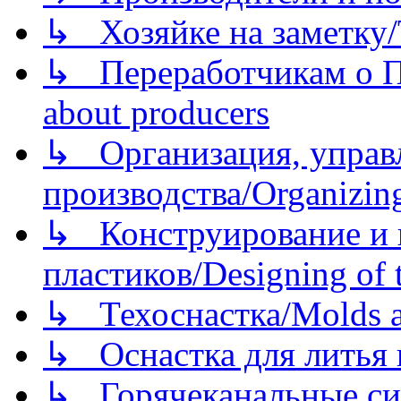
↳ Хозяйке на заметку/T
↳ Переработчикам о Пе
about producers
↳ Организация, управл
производства/Organizing
↳ Конструирование и п
пластиков/Designing of t
↳ Техоснастка/Molds a
↳ Оснастка для литья 
↳ Горячеканальные си