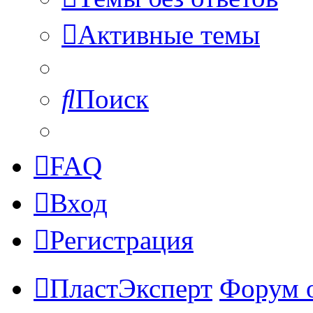
Активные темы
Поиск
FAQ
Вход
Регистрация
ПластЭксперт
Форум 