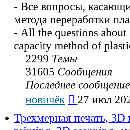
- Все вопросы, касающ
метода переработки пла
- All the questions about 
capacity method of plasti
2299
Темы
31605
Сообщения
Последнее сообщение
Перейти
новичёк
27 июл 202
к
последнему
сообщению
Трехмерная печать, 3D