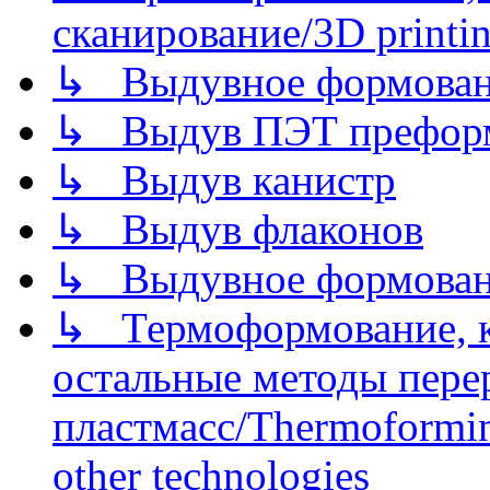
сканирование/3D printin
↳ Выдувное формован
↳ Выдув ПЭТ префор
↳ Выдув канистр
↳ Выдув флаконов
↳ Выдувное формован
↳ Термоформование, ка
остальные методы пере
пластмасс/Thermoforming
other technologies