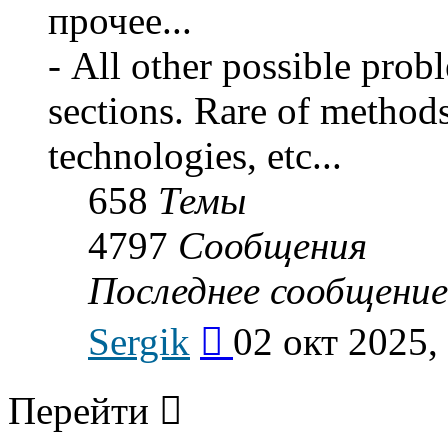
прочее...
- All other possible prob
sections. Rare of method
technologies, etc...
658
Темы
4797
Сообщения
Последнее сообщение
Перейти
Sergik
02 окт 2025,
к
последнему
сообщению
Перейти