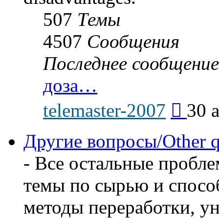
507
Темы
4507
Сообщения
Последнее сообщение
доза…
Перейти
telemaster-2007
30 
к
последнем
сообщени
Другие вопросы/Other q
- Все остальные пробл
темы по сырью и способ
методы переработки, у