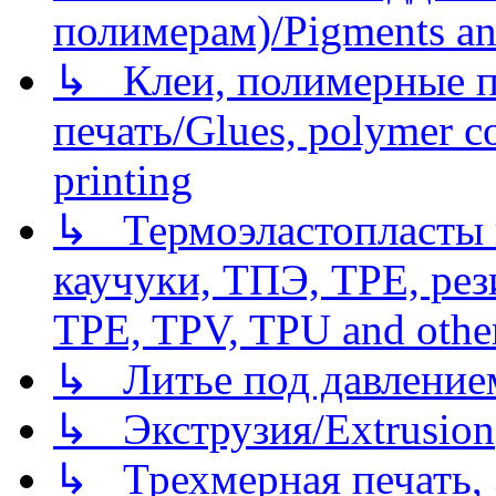
полимерам)/Pigments an
↳ Клеи, полимерные по
печать/Glues, polymer co
printing
↳ Термоэластопласты и
каучуки, ТПЭ, TPE, рез
TPE, TPV, TPU and other
↳ Литье под давлением/
↳ Экструзия/Extrusion
↳ Трехмерная печать,