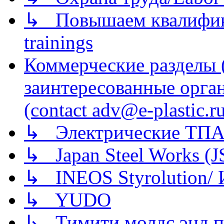
↳ Повышаем квалификац
trainings
Коммерческие разделы 
заинтересованные орга
(contact adv@e-plastic.r
↳ Электрические ТПА
↳ Japan Steel Works (
↳ INEOS Styrolution
↳ YUDO
↳ Тимити молдс энд п