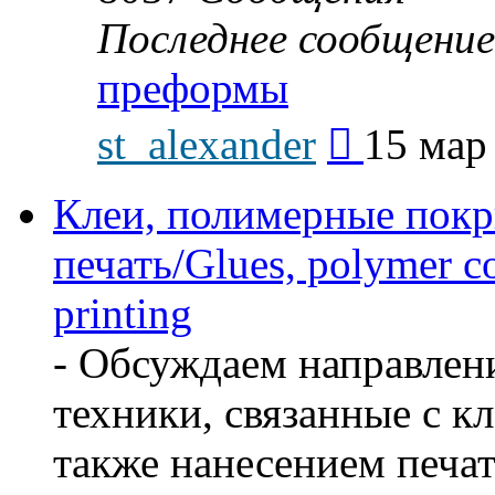
Последнее сообщение
преформы
Перейти
st_alexander
15 мар
к
последнему
сообщению
Клеи, полимерные покр
печать/Glues, polymer co
printing
- Обсуждаем направлен
техники, связанные с кл
также нанесением печат