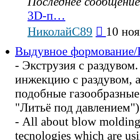
Последнее сообщение
3D-п…
Перейти
НиколайС89
10 ноя
к
последнему
сообщению
Выдувное формование/
- Экструзия с раздувом
инжекцию с раздувом, 
подобные газообразные д
"Литьё под давлением")
- All about blow molding
tecnologies which are us