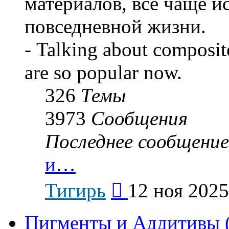
материалов, все чаще и
повседневной жизни.
- Talking about composit
are so popular now.
326
Темы
3973
Сообщения
Последнее сообщение
и…
Перейти
Тигирь
12 ноя 2025
к
последнему
сообщению
Пигменты и Аддитивы (