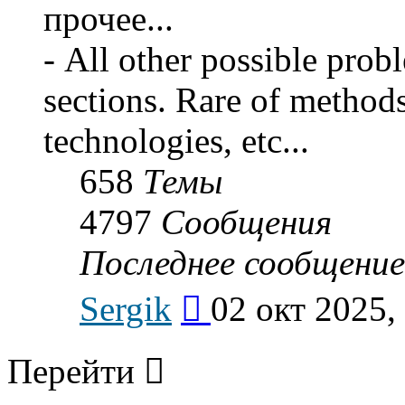
прочее...
- All other possible prob
sections. Rare of method
technologies, etc...
658
Темы
4797
Сообщения
Последнее сообщение
Перейти
Sergik
02 окт 2025,
к
последнему
сообщению
Перейти