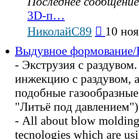
Последнее сообщение
3D-п…
Перейти
НиколайС89
10 ноя
к
последнему
сообщению
Выдувное формование/
- Экструзия с раздувом
инжекцию с раздувом, 
подобные газообразные д
"Литьё под давлением")
- All about blow molding
tecnologies which are us