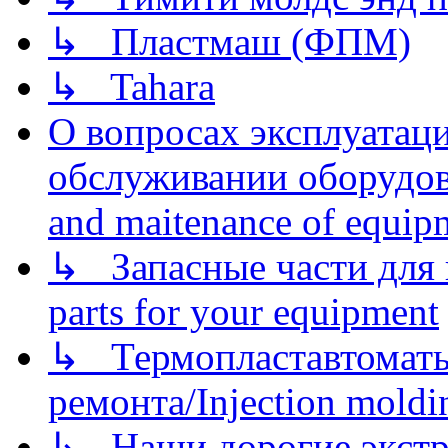
↳ Пластмаш (ФПМ)
↳ Tahara
О вопросах эксплуатаци
обслуживании оборудова
and maitenance of equip
↳ Запасные части для 
parts for your equipment
↳ Термопластавтоматы 
ремонта/Injection moldin
↳ Наши дорогие экстру