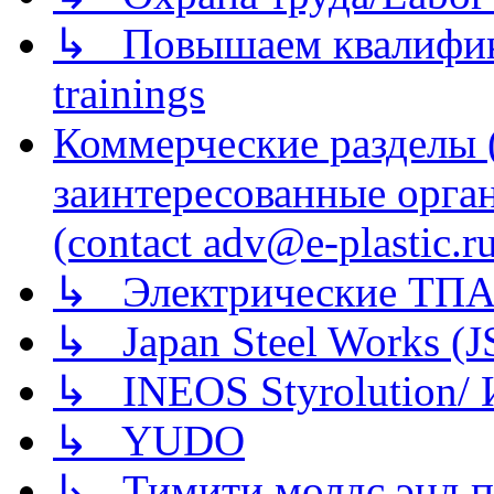
↳ Повышаем квалификац
trainings
Коммерческие разделы 
заинтересованные орга
(contact adv@e-plastic.r
↳ Электрические ТПА
↳ Japan Steel Works (
↳ INEOS Styrolution
↳ YUDO
↳ Тимити молдс энд п