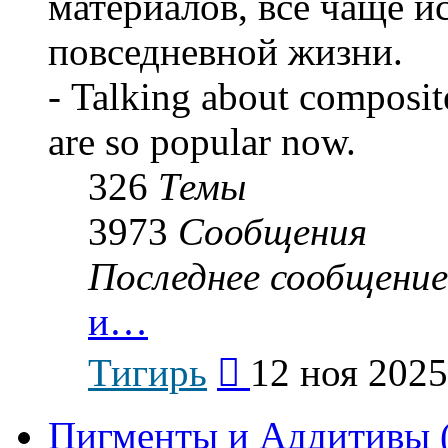
материалов, все чаще и
повседневной жизни.
- Talking about composit
are so popular now.
326
Темы
3973
Сообщения
Последнее сообщение
и…
Перейти
Тигирь
12 ноя 2025
к
последнему
сообщению
Пигменты и Аддитивы (