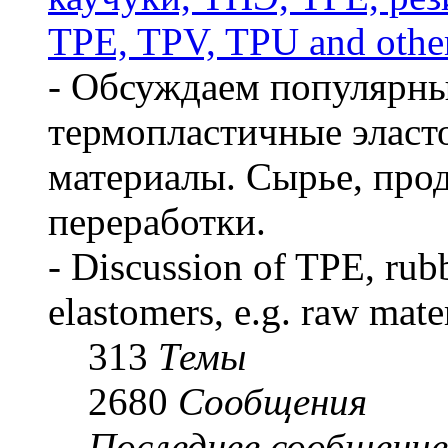
TPE, TPV, TPU and other
- Обсуждаем популярны
термопластичные эласт
материалы. Сырье, про
переработки.
- Discussion of TPE, rub
elastomers, e.g. raw mate
313
Темы
2680
Сообщения
Последнее сообщение