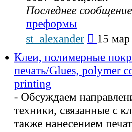
Последнее сообщение
преформы
Перейти
st_alexander
15 мар
к
последнему
сообщению
Клеи, полимерные покр
печать/Glues, polymer co
printing
- Обсуждаем направлен
техники, связанные с кл
также нанесением печат