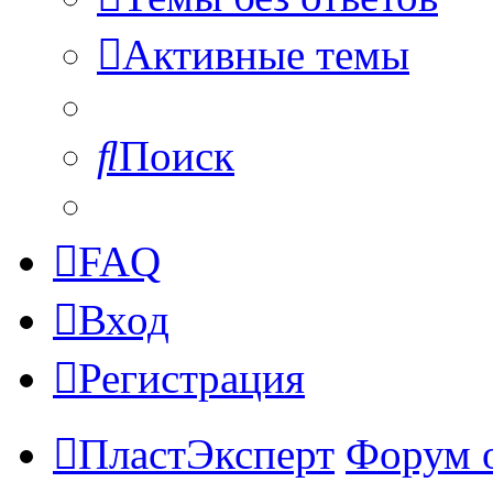
Активные темы
Поиск
FAQ
Вход
Регистрация
ПластЭксперт
Форум 