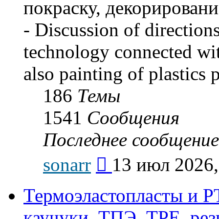
покраску, декорировани
- Discussion of direction
technology connected with
also painting of plastics 
186
Темы
1541
Сообщения
Последнее сообщение
Перейти
sonarr
13 июл 2026,
к
последнему
сообщению
Термоэластопласты и РТ
каучуки, ТПЭ, TPE, рез