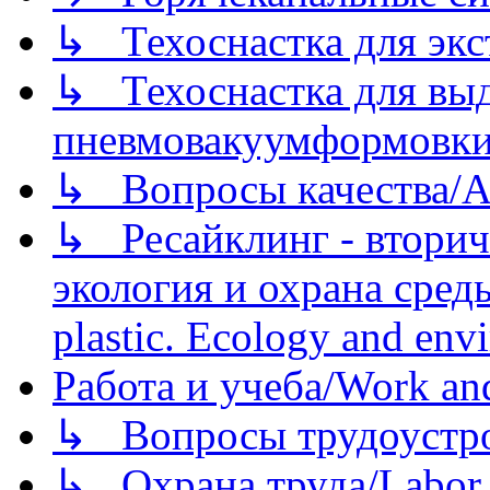
↳ Техоснастка для экс
↳ Техоснастка для вы
пневмовакуумформовк
↳ Вопросы качества/Abo
↳ Ресайклинг - вторич
экология и охрана среды/
plastic. Ecology and env
Работа и учеба/Work an
↳ Вопросы трудоустрой
↳ Охрана труда/Labor p