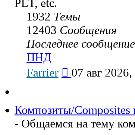
PET, etc.
1932
Темы
12403
Сообщения
Последнее сообщение
ПНД
Перейти
Farrier
07 авг 2026,
к
последнему
сообщению
Композиты/Сomposites m
- Общаемся на тему к