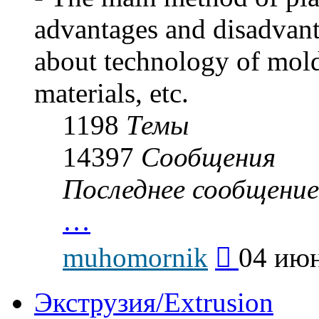
advantages and disadvan
about technology of mold
materials, etc.
1198
Темы
14397
Сообщения
Последнее сообщение
…
Перейти
muhomornik
04 июн
к
последнему
сообщению
Экструзия/Extrusion