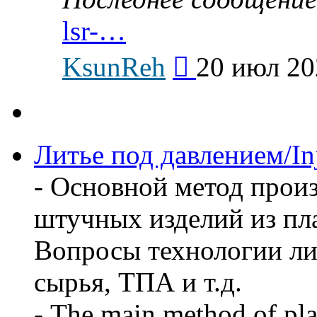
lsr-…
Перейти
KsunReh
20 июл 20
к
последнему
сообщению
Литье под давлением/In
- Основной метод прои
штучных изделий из пл
Вопросы технологии ли
сырья, ТПА и т.д.
- The main method of pla