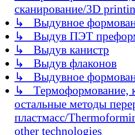
сканирование/3D printin
↳ Выдувное формован
↳ Выдув ПЭТ префор
↳ Выдув канистр
↳ Выдув флаконов
↳ Выдувное формован
↳ Термоформование, ка
остальные методы пере
пластмасс/Thermoforming
other technologies