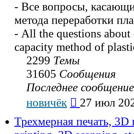
- Все вопросы, касающ
метода переработки пла
- All the questions about 
capacity method of plasti
2299
Темы
31605
Сообщения
Последнее сообщение
Перейти
новичёк
27 июл 202
к
последнему
сообщению
Трехмерная печать, 3D