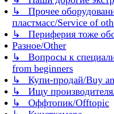
↳ Прочее оборудовани
пластмасс/Service of oth
↳ Периферия тоже обору
Разное/Other
↳ Вопросы к специали
from beginners
↳ Купи-продай/Buy and
↳ Ищу производителя/
↳ Оффтопик/Offtopic