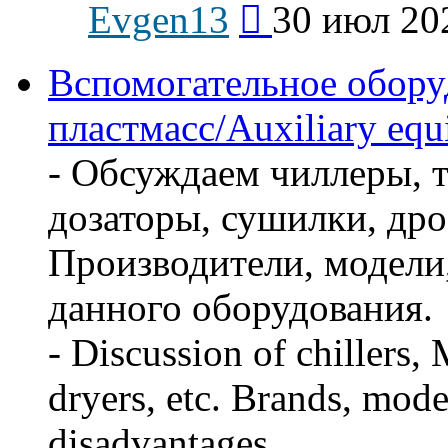
Evgen13
30 июл 20
к
последнему
сообщению
Вспомогательное обору
пластмасс/Auxiliary equi
- Обсуждаем чиллеры, т
дозаторы, сушилки, дро
Производители, модели,
данного оборудования.
- Discussion of chillers,
dryers, etc. Brands, mode
disadvantages.