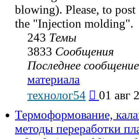
blowing). Please, to post
the "Injection molding".
243
Темы
3833
Сообщения
Последнее сообщение
материала
Перейти
технолог54
01 авг 
к
последнему
сообщению
Термоформование, кала
методы переработки пл