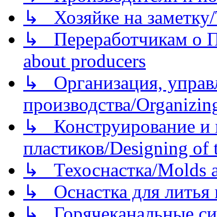
↳ Хозяйке на заметку/T
↳ Переработчикам о Пе
about producers
↳ Организация, управл
производства/Organizing
↳ Конструирование и п
пластиков/Designing of t
↳ Техоснастка/Molds a
↳ Оснастка для литья 
↳ Горячеканальные си