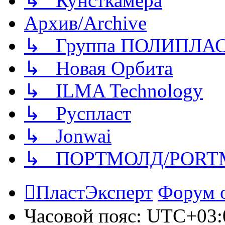
↳ Кунсткамера
Архив/Archive
↳ Группа ПОЛИПЛА
↳ Новая Орбита
↳ ILMA Technology
↳ Руспласт
↳ Jonwai
↳ ПОРТМОЛД/PORT
ПластЭксперт
Форум 
Часовой пояс:
UTC+03: