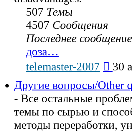
507
Темы
4507
Сообщения
Последнее сообщение
доза…
Перейти
telemaster-2007
30 
к
последнем
сообщени
Другие вопросы/Other q
- Все остальные пробл
темы по сырью и способ
методы переработки, у