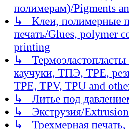
полимерам)/Pigments an
↳ Клеи, полимерные по
печать/Glues, polymer co
printing
↳ Термоэластопласты и
каучуки, ТПЭ, TPE, рез
TPE, TPV, TPU and other
↳ Литье под давлением/
↳ Экструзия/Extrusion
↳ Трехмерная печать,