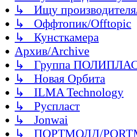
↳ Ищу производителя/
↳ Оффтопик/Offtopic
↳ Кунсткамера
Архив/Archive
↳ Группа ПОЛИПЛА
↳ Новая Орбита
↳ ILMA Technology
↳ Руспласт
↳ Jonwai
↳ ПОРТМОЛД/PORT