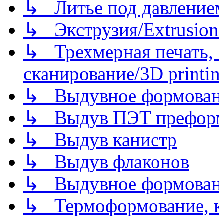
↳ Литье под давлением/
↳ Экструзия/Extrusion
↳ Трехмерная печать,
сканирование/3D printin
↳ Выдувное формован
↳ Выдув ПЭТ префор
↳ Выдув канистр
↳ Выдув флаконов
↳ Выдувное формован
↳ Термоформование, ка