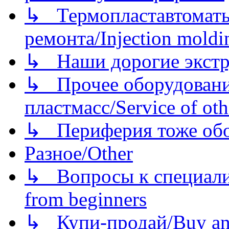
↳ Термопластавтоматы 
ремонта/Injection moldin
↳ Наши дорогие экстру
↳ Прочее оборудовани
пластмасс/Service of oth
↳ Периферия тоже обору
Разное/Other
↳ Вопросы к специали
from beginners
↳ Купи-продай/Buy and