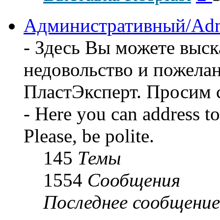
пос
соо
Административный/Adm
- Здесь Вы можете выск
недовольство и пожела
ПластЭксперт. Просим 
- Here you can address t
Please, be polite.
145
Темы
1554
Сообщения
Последнее сообщение