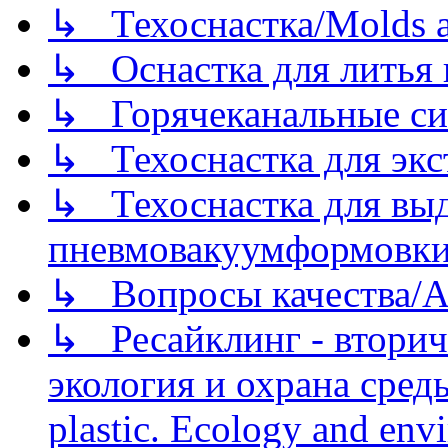
↳ Техоснастка/Molds a
↳ Оснастка для литья 
↳ Горячеканальные си
↳ Техоснастка для экс
↳ Техоснастка для вы
пневмовакуумформовк
↳ Вопросы качества/Abo
↳ Ресайклинг - вторич
экология и охрана среды/
plastic. Ecology and env