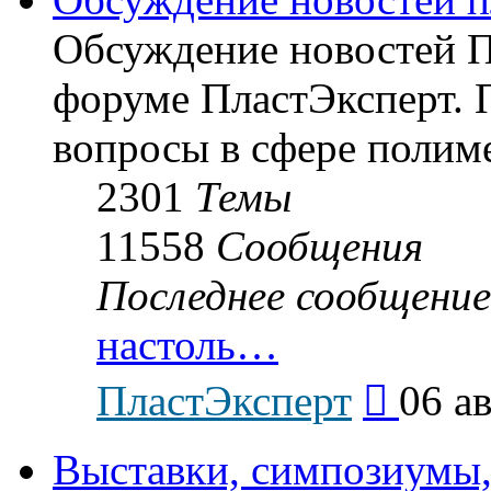
Обсуждение новостей Пл
форуме ПластЭксперт.
вопросы в сфере полиме
2301
Темы
11558
Сообщения
Последнее сообщение
настоль…
Перейти
ПластЭксперт
06 ав
к
последнему
сообщению
Выставки, симпозиумы,