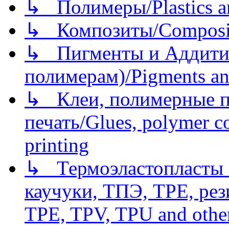
↳ Полимеры/Plastics a
↳ Композиты/Сomposite
↳ Пигменты и Аддитив
полимерам)/Pigments an
↳ Клеи, полимерные по
печать/Glues, polymer co
printing
↳ Термоэластопласты и
каучуки, ТПЭ, TPE, рез
TPE, TPV, TPU and other