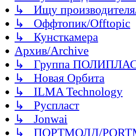
↳ Ищу производителя/
↳ Оффтопик/Offtopic
↳ Кунсткамера
Архив/Archive
↳ Группа ПОЛИПЛА
↳ Новая Орбита
↳ ILMA Technology
↳ Руспласт
↳ Jonwai
↳ ПОРТМОЛД/PORT