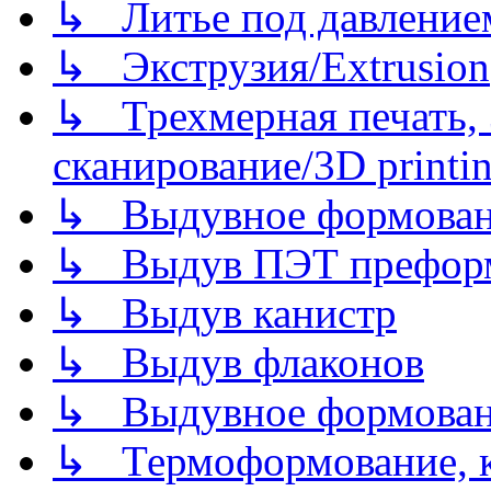
↳ Литье под давлением/
↳ Экструзия/Extrusion
↳ Трехмерная печать,
сканирование/3D printin
↳ Выдувное формован
↳ Выдув ПЭТ префор
↳ Выдув канистр
↳ Выдув флаконов
↳ Выдувное формован
↳ Термоформование, ка