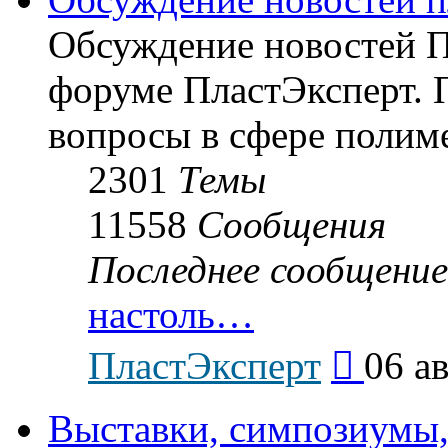
Обсуждение новостей Пл
форуме ПластЭксперт.
вопросы в сфере полиме
2301
Темы
11558
Сообщения
Последнее сообщение
настоль…
Перейти
ПластЭксперт
06 ав
к
последнему
сообщению
Выставки, симпозиумы,