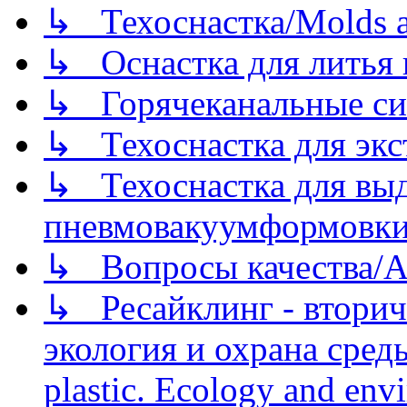
↳ Техоснастка/Molds a
↳ Оснастка для литья 
↳ Горячеканальные си
↳ Техоснастка для экс
↳ Техоснастка для вы
пневмовакуумформовк
↳ Вопросы качества/Abo
↳ Ресайклинг - вторич
экология и охрана среды/
plastic. Ecology and env