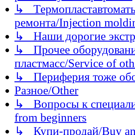
↳ Термопластавтоматы 
ремонта/Injection moldin
↳ Наши дорогие экстру
↳ Прочее оборудовани
пластмасс/Service of oth
↳ Периферия тоже обору
Разное/Other
↳ Вопросы к специали
from beginners
↳ Купи-продай/Buy and