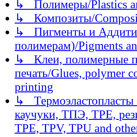
↳ Полимеры/Plastics a
↳ Композиты/Сomposite
↳ Пигменты и Аддитив
полимерам)/Pigments an
↳ Клеи, полимерные по
печать/Glues, polymer co
printing
↳ Термоэластопласты и
каучуки, ТПЭ, TPE, рез
TPE, TPV, TPU and other