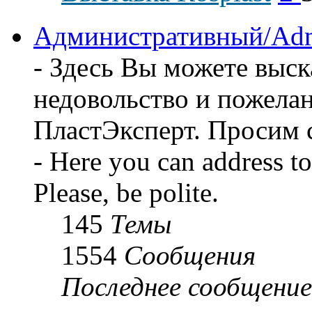
пос
соо
Административный/Adm
- Здесь Вы можете выск
недовольство и пожела
ПластЭксперт. Просим 
- Here you can address t
Please, be polite.
145
Темы
1554
Сообщения
Последнее сообщение