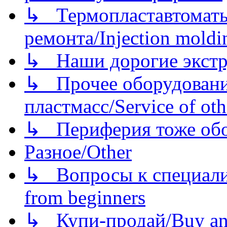
↳ Термопластавтоматы 
ремонта/Injection moldin
↳ Наши дорогие экстру
↳ Прочее оборудовани
пластмасс/Service of oth
↳ Периферия тоже обору
Разное/Other
↳ Вопросы к специали
from beginners
↳ Купи-продай/Buy and