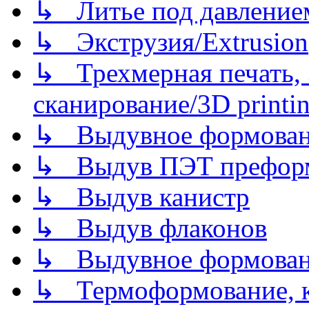
↳ Литье под давлением/
↳ Экструзия/Extrusion
↳ Трехмерная печать,
сканирование/3D printin
↳ Выдувное формован
↳ Выдув ПЭТ префор
↳ Выдув канистр
↳ Выдув флаконов
↳ Выдувное формован
↳ Термоформование, ка