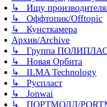
↳ Ищу производителя/
↳ Оффтопик/Offtopic
↳ Кунсткамера
Архив/Archive
↳ Группа ПОЛИПЛА
↳ Новая Орбита
↳ ILMA Technology
↳ Руспласт
↳ Jonwai
↳ ПОРТМОЛД/PORT