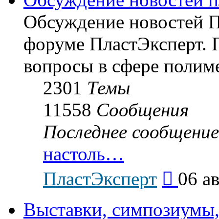
Обсуждение новостей Пл
форуме ПластЭксперт.
вопросы в сфере полиме
2301
Темы
11558
Сообщения
Последнее сообщение
настоль…
Перейти
ПластЭксперт
06 ав
к
последнему
сообщению
Выставки, симпозиумы,