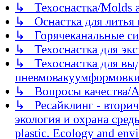
↳ Техоснастка/Molds a
↳ Оснастка для литья 
↳ Горячеканальные си
↳ Техоснастка для экс
↳ Техоснастка для вы
пневмовакуумформовк
↳ Вопросы качества/Abo
↳ Ресайклинг - вторич
экология и охрана среды/
plastic. Ecology and env