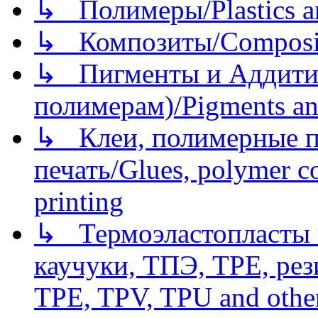
↳ Полимеры/Plastics a
↳ Композиты/Сomposite
↳ Пигменты и Аддитив
полимерам)/Pigments an
↳ Клеи, полимерные по
печать/Glues, polymer co
printing
↳ Термоэластопласты и
каучуки, ТПЭ, TPE, рез
TPE, TPV, TPU and other