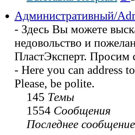
пос
соо
Административный/Adm
- Здесь Вы можете выск
недовольство и пожела
ПластЭксперт. Просим 
- Here you can address t
Please, be polite.
145
Темы
1554
Сообщения
Последнее сообщение