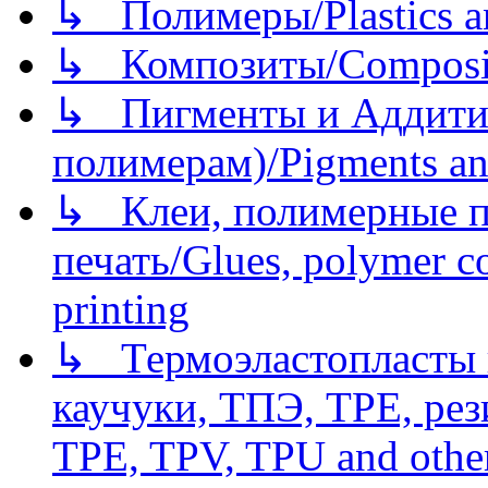
↳ Полимеры/Plastics a
↳ Композиты/Сomposite
↳ Пигменты и Аддитив
полимерам)/Pigments an
↳ Клеи, полимерные по
печать/Glues, polymer co
printing
↳ Термоэластопласты и
каучуки, ТПЭ, TPE, рез
TPE, TPV, TPU and other