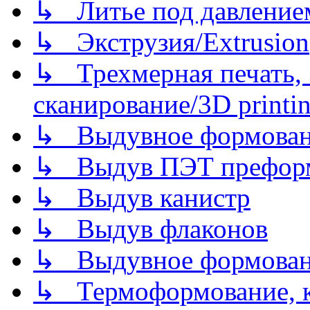
↳ Литье под давлением/
↳ Экструзия/Extrusion
↳ Трехмерная печать,
сканирование/3D printin
↳ Выдувное формован
↳ Выдув ПЭТ префор
↳ Выдув канистр
↳ Выдув флаконов
↳ Выдувное формован
↳ Термоформование, ка