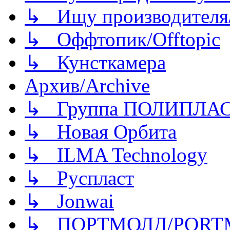
↳ Ищу производителя/
↳ Оффтопик/Offtopic
↳ Кунсткамера
Архив/Archive
↳ Группа ПОЛИПЛА
↳ Новая Орбита
↳ ILMA Technology
↳ Руспласт
↳ Jonwai
↳ ПОРТМОЛД/PORT