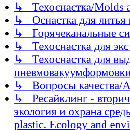
↳ Техоснастка/Molds a
↳ Оснастка для литья 
↳ Горячеканальные си
↳ Техоснастка для экс
↳ Техоснастка для вы
пневмовакуумформовк
↳ Вопросы качества/Abo
↳ Ресайклинг - вторич
экология и охрана среды/
plastic. Ecology and env