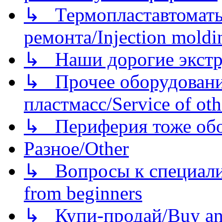
↳ Термопластавтоматы 
ремонта/Injection moldin
↳ Наши дорогие экстру
↳ Прочее оборудовани
пластмасс/Service of oth
↳ Периферия тоже обору
Разное/Other
↳ Вопросы к специали
from beginners
↳ Купи-продай/Buy and