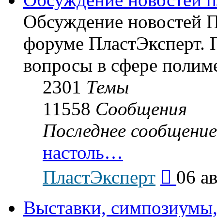
Обсуждение новостей Пл
форуме ПластЭксперт.
вопросы в сфере полиме
2301
Темы
11558
Сообщения
Последнее сообщение
настоль…
Перейти
ПластЭксперт
06 ав
к
последнему
сообщению
Выставки, симпозиумы,