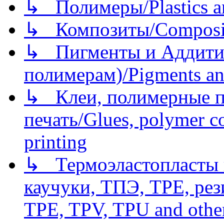
↳ Полимеры/Plastics a
↳ Композиты/Сomposite
↳ Пигменты и Аддитив
полимерам)/Pigments an
↳ Клеи, полимерные по
печать/Glues, polymer co
printing
↳ Термоэластопласты и
каучуки, ТПЭ, TPE, рез
TPE, TPV, TPU and other