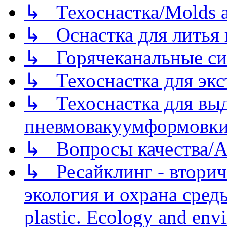
↳ Техоснастка/Molds a
↳ Оснастка для литья 
↳ Горячеканальные си
↳ Техоснастка для экс
↳ Техоснастка для вы
пневмовакуумформовк
↳ Вопросы качества/Abo
↳ Ресайклинг - вторич
экология и охрана среды/
plastic. Ecology and env