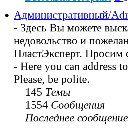
пос
соо
Административный/Adm
- Здесь Вы можете выск
недовольство и пожела
ПластЭксперт. Просим 
- Here you can address t
Please, be polite.
145
Темы
1554
Сообщения
Последнее сообщение