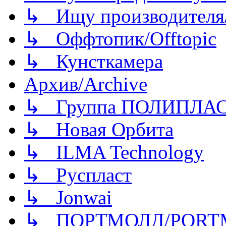
↳ Ищу производителя/
↳ Оффтопик/Offtopic
↳ Кунсткамера
Архив/Archive
↳ Группа ПОЛИПЛА
↳ Новая Орбита
↳ ILMA Technology
↳ Руспласт
↳ Jonwai
↳ ПОРТМОЛД/PORT