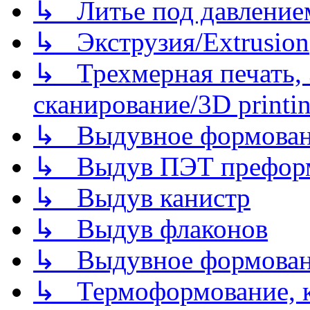
↳ Литье под давлением/
↳ Экструзия/Extrusion
↳ Трехмерная печать,
сканирование/3D printin
↳ Выдувное формован
↳ Выдув ПЭТ префор
↳ Выдув канистр
↳ Выдув флаконов
↳ Выдувное формован
↳ Термоформование, ка