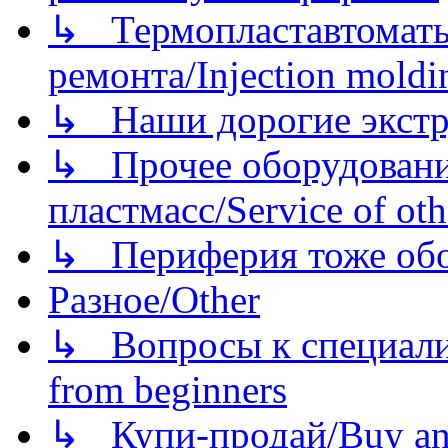
↳ Термопластавтоматы 
ремонта/Injection moldin
↳ Наши дорогие экстру
↳ Прочее оборудовани
пластмасс/Service of oth
↳ Периферия тоже обору
Разное/Other
↳ Вопросы к специали
from beginners
↳ Купи-продай/Buy and