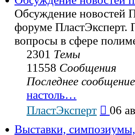
Обсуждение новостей Пл
форуме ПластЭксперт.
вопросы в сфере полиме
2301
Темы
11558
Сообщения
Последнее сообщение
настоль…
Перейти
ПластЭксперт
06 ав
к
последнему
сообщению
Выставки, симпозиумы,