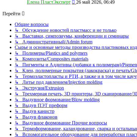
Перейти
Елена ПластЭксперт
26 май 2026, 06:49
к
последнему
Перейти
сообщению
Общие вопросы
↳ Обсуждение новостей пластмасс и не только
↳ Выставки, симпозиумы, конференции и семинары
↳ Административный/Admin forum
Сырье и основные методы производства пластиковых изделий/
↳ Полимеры/Plastics and polymers
↳ Композиты/Сomposites materials
↳ Пигменты и Аддитивы (добавки к полимерам)/Pigments
↳ Клеи, полимерные покрытия (лакокраска) и печать/Glues, 
↳ Термоэластопласты и РТИ, а также и в том числе каучук
↳ Литье под давлением/Injection molding
↳ Экструзия/Extrusion
↳ Трехмерная печать, 3D принтеры, 3D сканирование/3D pr
↳ Выдувное формование/Blow molding
↳ Выдув ПЭТ преформ
↳ Выдув канистр
↳ Выдув флаконов
↳ Выдувное формование Прочие вопросы
↳ Термоформование, каландрование, сварка и остальные ме
↳ Вспомогательное оборудование для переработки пластмасс