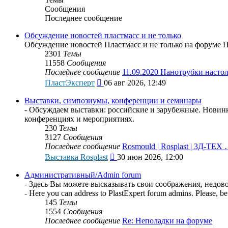
Сообщения
Последнее сообщение
Обсуждение новостей пластмасс и не только
Обсуждение новостей Пластмасс и не только на форуме 
2301
Темы
11558
Сообщения
Последнее сообщение
11.09.2020 Нанотрубки наст
Перейти
ПластЭксперт
06 авг 2026, 12:49
к
последнему
Выставки, симпозиумы, конференции и семинары
сообщению
- Обсуждаем выставки: российские и зарубежные. Новинки
конференциях и мероприятиях.
230
Темы
3127
Сообщения
Последнее сообщение
Rosmould | Rosplast | 3Д-ТЕХ
Перейти
Выставка Rosplast
30 июн 2026, 12:00
к
последнему
Административный/Admin forum
сообщению
- Здесь Вы можете высказывать свои соображения, недо
- Here you can address to PlastExpert forum admins. Please, be 
145
Темы
1554
Сообщения
Последнее сообщение
Re: Неполадки на форуме