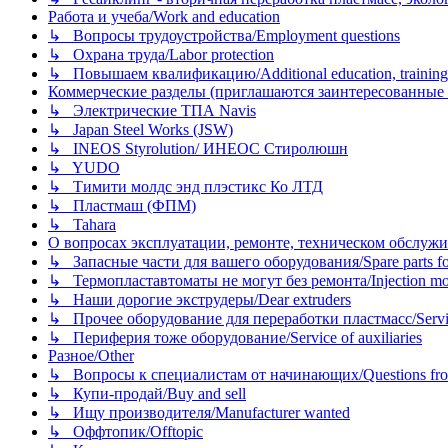
Работа и учеба/Work and education
↳ Вопросы трудоустройства/Employment questions
↳ Охрана труда/Labor protection
↳ Повышаем квалификацию/Additional education, training
Коммерческие разделы (приглашаются заинтересованные орг
↳ Электрические ТПА Navis
↳ Japan Steel Works (JSW)
↳ INEOS Styrolution/ ИНЕОС Стиролюшн
↳ YUDO
↳ Тимити молдс энд плэстикс Ко ЛТД
↳ Пластмаш (ФПМ)
↳ Tahara
О вопросах эксплуатации, ремонте, техническом обслужива
↳ Запасные части для вашего оборудования/Spare parts fo
↳ Термопластавтоматы не могут без ремонта/Injection mold
↳ Наши дорогие экструдеры/Dear extruders
↳ Прочее оборудование для переработки пластмасс/Service o
↳ Периферия тоже оборудование/Service of auxiliaries
Разное/Other
↳ Вопросы к специалистам от начинающих/Questions fro
↳ Купи-продай/Buy and sell
↳ Ищу производителя/Manufacturer wanted
↳ Оффтопик/Offtopic