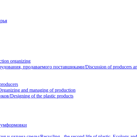
рья
ion organizing
вания, продаваемого поставщиками/Discussion of producers and r
roducers
anizing and managing of production
/Designing of the plastic products
уумформовки
 охрана среды/Recycling - the second life of plastic. Ecology and 