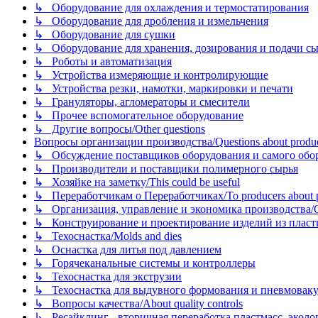
↳ Оборудование для охлаждения и термостатирования
↳ Оборудование для дробления и измельчения
↳ Оборудование для сушки
↳ Оборудование для хранения, дозирования и подачи сы
↳ Роботы и автоматизация
↳ Устройства измеряющие и контролирующие
↳ Устройства резки, намотки, маркировки и печати
↳ Грануляторы, агломераторы и смесители
↳ Прочее вспомогательное оборудование
↳ Другие вопросы/Other questions
Вопросы организации производства/Questions about product
↳ Обсуждение поставщиков оборудования и самого оборудо
↳ Производители и поставщики полимерного сырья
↳ Хозяйке на заметку/This could be useful
↳ Переработчикам о Переработчиках/To producers about p
↳ Организация, управление и экономика производства/Org
↳ Конструирование и проектирование изделий из пластиков
↳ Техоснастка/Molds and dies
↳ Оснастка для литья под давлением
↳ Горячеканальные системы и контроллеры
↳ Техоснастка для экструзии
↳ Техоснастка для выдувного формования и пневмовак
↳ Вопросы качества/About quality controls
↳ Ресайклинг - вторичная переработка пластмасс, экология и