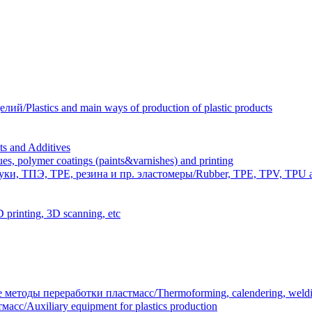
Plastics and main ways of production of plastic products
 and Additives
polymer coatings (paints&varnishes) and printing
и, ТПЭ, TPE, резина и пр. эластомеры/Rubber, TPE, TPV, TPU an
inting, 3D scanning, etc
тоды переработки пластмасс/Thermoforming, calendering, welding
/Auxiliary equipment for plastics production