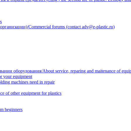
s
анизации)/Commercial forums (contact adv@e-plastic.ru)
нии оборудования/About service, reparing and maitenance of equi
r your equipment
ing machines need in repair
f other equipment for plastics
m beginners