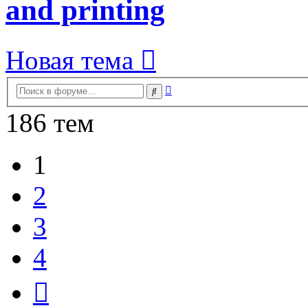
and printing
Новая тема
Расширенный
Поиск
поиск
186 тем
1
2
3
4
След.