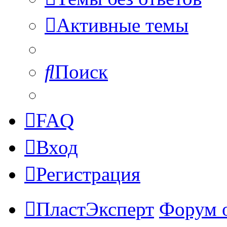
Активные темы
Поиск
FAQ
Вход
Регистрация
ПластЭксперт
Форум 