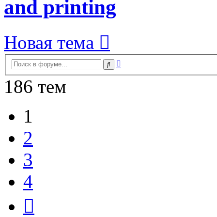
and printing
Новая тема
Расширенный
Поиск
поиск
186 тем
1
2
3
4
След.