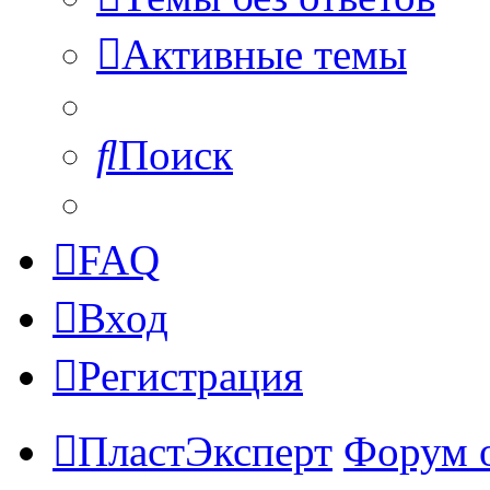
Активные темы
Поиск
FAQ
Вход
Регистрация
ПластЭксперт
Форум 