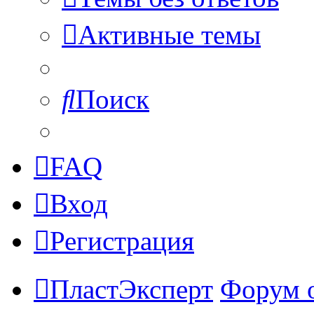
Активные темы
Поиск
FAQ
Вход
Регистрация
ПластЭксперт
Форум 