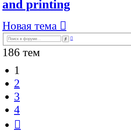
and printing
Новая тема
Расширенный
Поиск
поиск
186 тем
1
2
3
4
След.