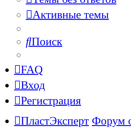
Активные темы
Поиск
FAQ
Вход
Регистрация
ПластЭксперт
Форум 