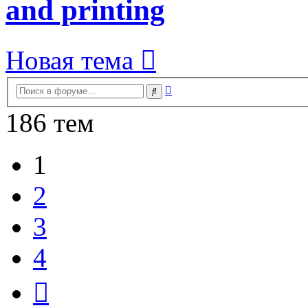
and printing
Новая тема
Расширенный
Поиск
поиск
186 тем
1
2
3
4
След.