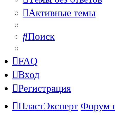
Активные темы
Поиск
FAQ
Вход
Регистрация
ПластЭксперт
Форум 