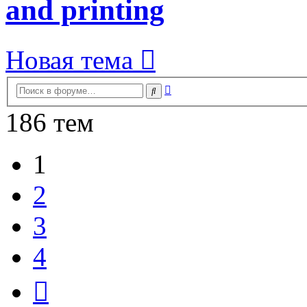
and printing
Новая тема
Расширенный
Поиск
поиск
186 тем
1
2
3
4
След.