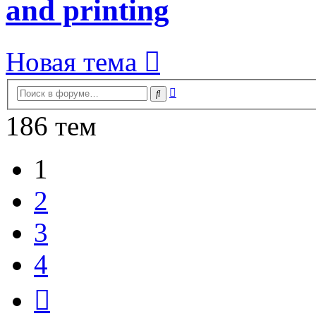
and printing
Новая тема
Расширенный
Поиск
поиск
186 тем
1
2
3
4
След.