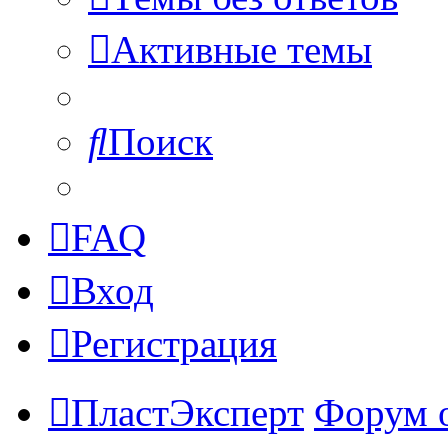
Активные темы
Поиск
FAQ
Вход
Регистрация
ПластЭксперт
Форум 