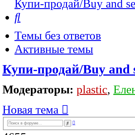
Купи-продай/Buy and se
Поиск
Темы без ответов
Активные темы
Купи-продай/Buy and s
Модераторы:
plastic
,
Еле
Новая тема
Расширенный
Поиск
поиск