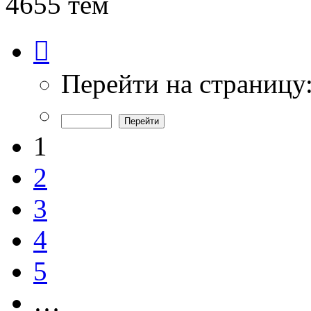
4655 тем
Страница
1
из
94
Перейти на страницу
1
2
3
4
5
…