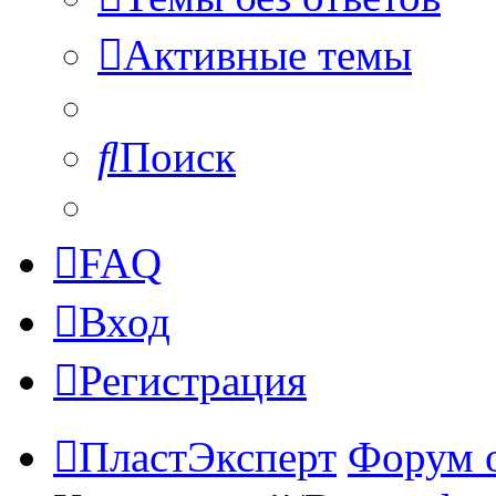
Активные темы
Поиск
FAQ
Вход
Регистрация
ПластЭксперт
Форум 