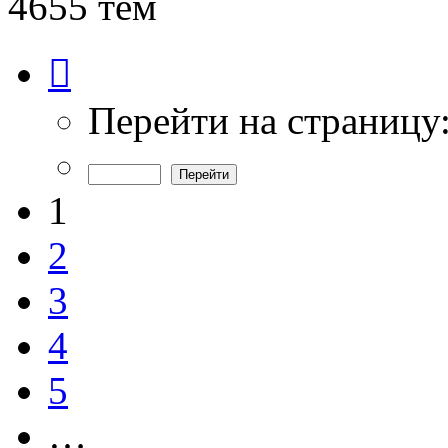
4655 тем
Страница
1
из
94
Перейти на страницу
1
2
3
4
5
…