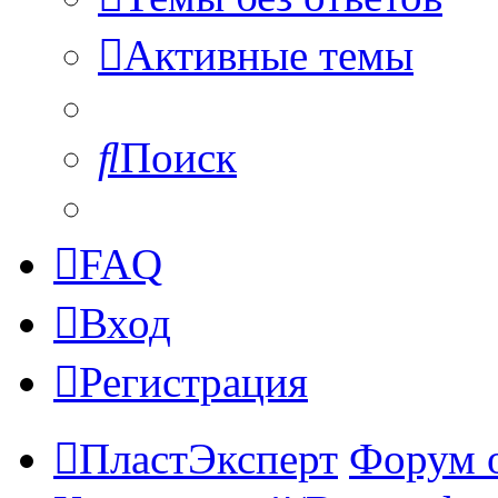
Активные темы
Поиск
FAQ
Вход
Регистрация
ПластЭксперт
Форум 