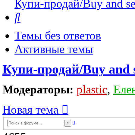
Купи-продай/Buy and se
Поиск
Темы без ответов
Активные темы
Купи-продай/Buy and s
Модераторы:
plastic
,
Еле
Новая тема
Расширенный
Поиск
поиск