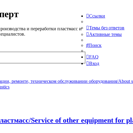
перт
Ссылки
Темы без ответов
роизводства и переработки пластмасс и
пециалистов.
Активные темы
Поиск
FAQ
Вход
ции, ремонте, техническом обслуживании оборудования/About serv
stics
стмасс/Service of other equipment for pla