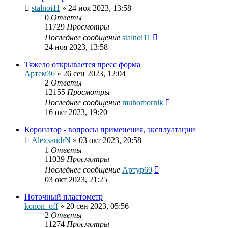
stalnoi11
»
24 ноя 2023, 13:58
0
Ответы
11729
Просмотры
Последнее сообщение
stalnoi11
24 ноя 2023, 13:58
Тяжело открывается пресс форма
Артем36
»
26 сен 2023, 12:04
2
Ответы
12155
Просмотры
Последнее сообщение
muhomornik
16 окт 2023, 19:20
Коронатор - вопросы применения, эксплуатации
AlexsandrN
»
03 окт 2023, 20:58
1
Ответы
11039
Просмотры
Последнее сообщение
Артур69
03 окт 2023, 21:25
Поточный пластометр
konon_off
»
20 сен 2023, 05:56
2
Ответы
11274
Просмотры