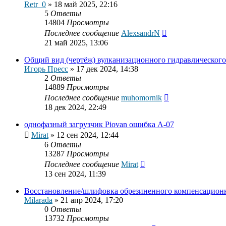
Retr_0
»
18 май 2025, 22:16
5
Ответы
14804
Просмотры
Последнее сообщение
AlexsandrN
21 май 2025, 13:06
Общий вид (чертёж) вулканизационного гидравлического
Игорь Пресс
»
17 дек 2024, 14:38
2
Ответы
14889
Просмотры
Последнее сообщение
muhomornik
18 дек 2024, 22:49
однофазный загрузчик Piovan ошибка A-07
Mirat
»
12 сен 2024, 12:44
6
Ответы
13287
Просмотры
Последнее сообщение
Mirat
13 сен 2024, 11:39
Восстановление/шлифовка обрезиненного компенсацион
Milarada
»
21 апр 2024, 17:20
0
Ответы
13732
Просмотры