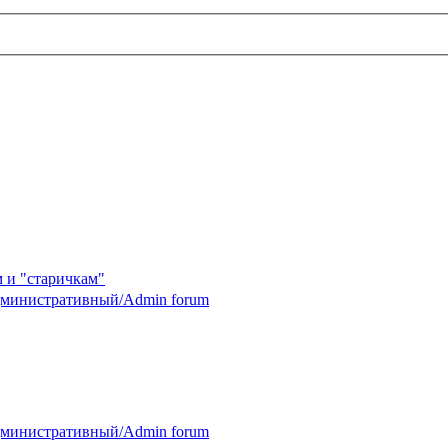
 и "старичкам"
министративный/Admin forum
министративный/Admin forum