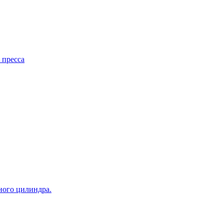
 пресса
ного цилиндра.