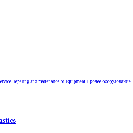
ice, reparing and maitenance of equipment
Прочее оборудование
stics