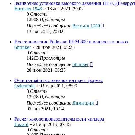
Заливочная установка высокого давления ТН-0,1(Беларус
Васи-ич 1949
»
13 авг 2021, 20:02
0
Ответы
13908
Просмотры
Последнее сообщение
Васи-ич 1949
13 авг 2021, 20:02
Восстановление Pullmann PKM 800 и вопросы о ножах
Shrinker
»
28 июн 2021, 03:25
0
Ответы
14263
Просмотры
Последнее сообщение
Shrinker
28 июн 2021, 03:25
Очистка забитых каналов на пресс формах
Qakenfold
»
03 мар 2021, 08:09
3
Ответы
13978
Просмотры
Последнее сообщение
Димитрий
05 апр 2021, 15:54
Расчет холодопроизводительности чиллера
Hazard
»
21 апр 2015, 07:45
9
Ответы