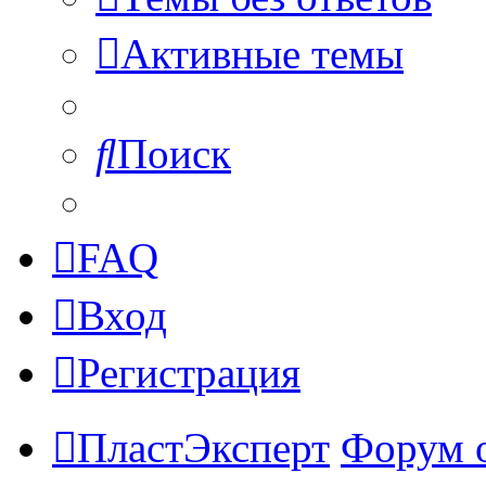
Активные темы
Поиск
FAQ
Вход
Регистрация
ПластЭксперт
Форум 