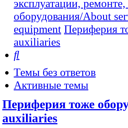
эксплуатации, ремонте
оборудования/About serv
equipment
Периферия то
auxiliaries
Поиск
Темы без ответов
Активные темы
Периферия тоже оборуд
auxiliaries