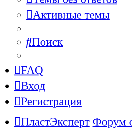
Активные темы
Поиск
FAQ
Вход
Регистрация
ПластЭксперт
Форум 