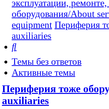
эксплуатации, ремонте
оборудования/About serv
equipment
Периферия то
auxiliaries
Поиск
Темы без ответов
Активные темы
Периферия тоже оборуд
auxiliaries