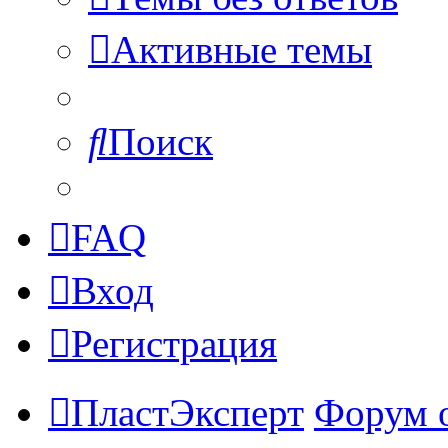
Активные темы
Поиск
FAQ
Вход
Регистрация
ПластЭксперт
Форум 