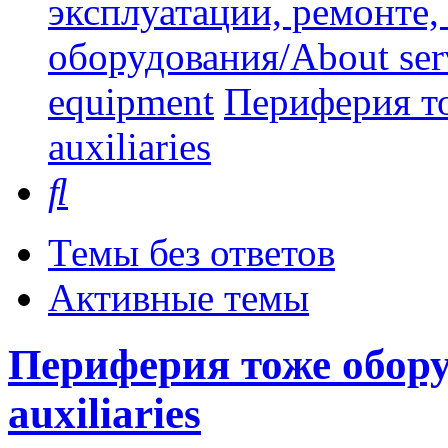
эксплуатации, ремонте
оборудования/About serv
equipment
Периферия то
auxiliaries
Поиск
Темы без ответов
Активные темы
Периферия тоже оборуд
auxiliaries