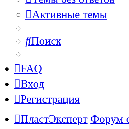
Активные темы
Поиск
FAQ
Вход
Регистрация
ПластЭксперт
Форум 