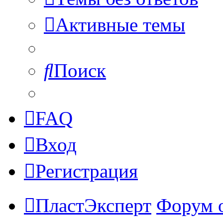
Активные темы
Поиск
FAQ
Вход
Регистрация
ПластЭксперт
Форум 