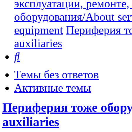
эксплуатации, ремонте
оборудования/About serv
equipment
Периферия то
auxiliaries
Поиск
Темы без ответов
Активные темы
Периферия тоже оборуд
auxiliaries