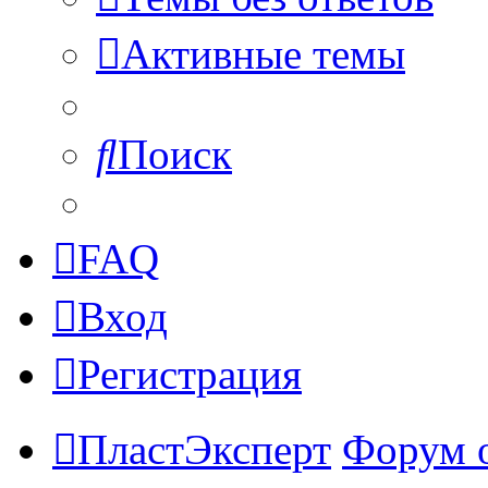
Активные темы
Поиск
FAQ
Вход
Регистрация
ПластЭксперт
Форум 