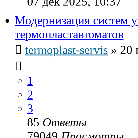
07 дек 2025, 10:37
Модернизация систем у
термопластавтоматов
termoplast-servis
»
20 
1
2
3
85
Ответы
79049
Просмотры