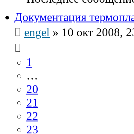
Документация термопла
engel
»
10 окт 2008, 2
1
…
20
21
22
23