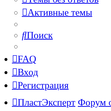
Активные темы
Поиск
FAQ
Вход
Регистрация
ПластЭксперт
Форум 