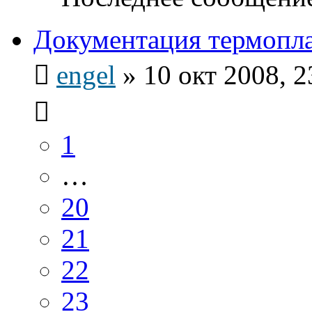
Документация термопла
engel
»
10 окт 2008, 2
1
…
20
21
22
23