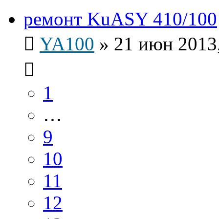
ремонт KuASY 410/100
YA100
»
21 июн 2013,
1
…
9
10
11
12