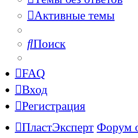
Активные темы
Поиск
FAQ
Вход
Регистрация
ПластЭксперт
Форум 