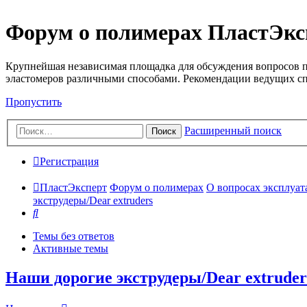
Форум о полимерах ПластЭкс
Крупнейшая независимая площадка для обсуждения вопросов п
эластомеров различными способами. Рекомендации ведущих с
Пропустить
Расширенный поиск
Поиск
Регистрация
ПластЭксперт
Форум о полимерах
О вопросах эксплуата
экструдеры/Dear extruders
Поиск
Темы без ответов
Активные темы
Наши дорогие экструдеры/Dear extruder