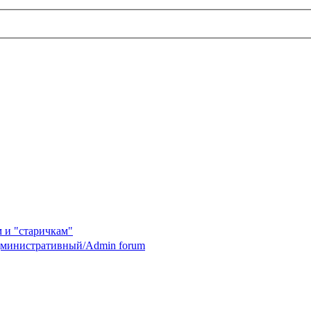
 и "старичкам"
министративный/Admin forum