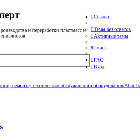
перт
Ссылки
Темы без ответов
роизводства и переработки пластмасс и
пециалистов.
Активные темы
Поиск
FAQ
Вход
ции, ремонте, техническом обслуживании оборудования/About serv
s