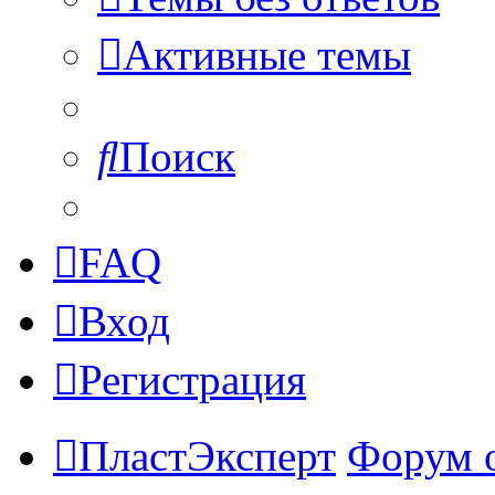
Активные темы
Поиск
FAQ
Вход
Регистрация
ПластЭксперт
Форум 