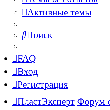
Активные темы
Поиск
FAQ
Вход
Регистрация
ПластЭксперт
Форум 