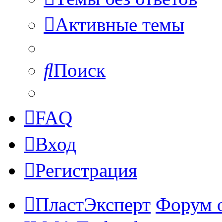
Активные темы
Поиск
FAQ
Вход
Регистрация
ПластЭксперт
Форум 