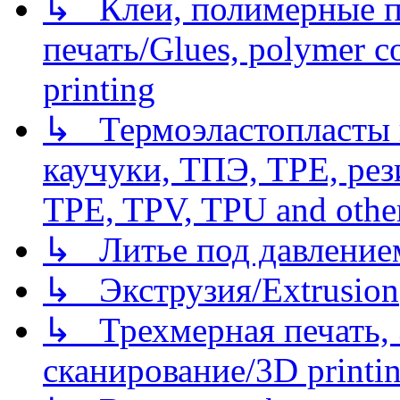
↳ Клеи, полимерные по
печать/Glues, polymer co
printing
↳ Термоэластопласты и
каучуки, ТПЭ, TPE, рез
TPE, TPV, TPU and other
↳ Литье под давлением/
↳ Экструзия/Extrusion
↳ Трехмерная печать,
сканирование/3D printin