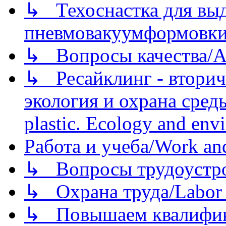
↳ Техоснастка для вы
пневмовакуумформовк
↳ Вопросы качества/Abo
↳ Ресайклинг - вторич
экология и охрана среды/
plastic. Ecology and env
Работа и учеба/Work an
↳ Вопросы трудоустрой
↳ Охрана труда/Labor p
↳ Повышаем квалификац