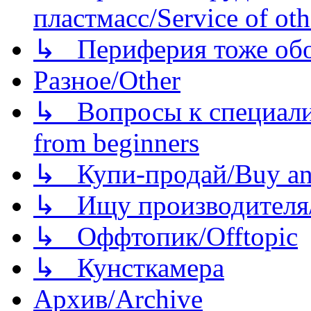
пластмасс/Service of oth
↳ Периферия тоже обору
Разное/Other
↳ Вопросы к специали
from beginners
↳ Купи-продай/Buy and
↳ Ищу производителя/
↳ Оффтопик/Offtopic
↳ Кунсткамера
Архив/Archive