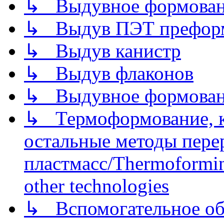
↳ Выдувное формован
↳ Выдув ПЭТ префор
↳ Выдув канистр
↳ Выдув флаконов
↳ Выдувное формован
↳ Термоформование, ка
остальные методы пере
пластмасс/Thermoforming
other technologies
↳ Вспомогательное об