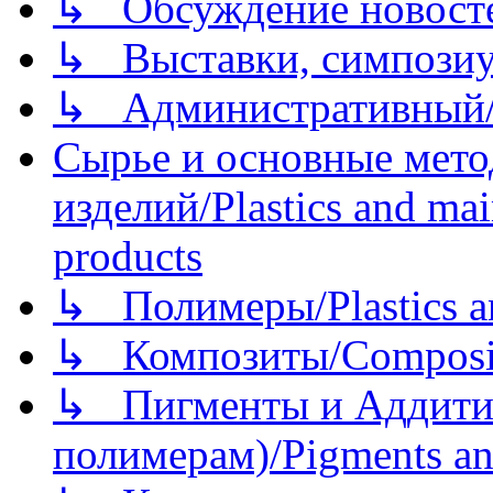
↳ Обсуждение новостей
↳ Выставки, симпозиу
↳ Административный/
Сырье и основные мето
изделий/Plastics and mai
products
↳ Полимеры/Plastics a
↳ Композиты/Сomposite
↳ Пигменты и Аддитив
полимерам)/Pigments an