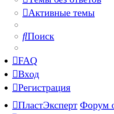
Активные темы
Поиск
FAQ
Вход
Регистрация
ПластЭксперт
Форум 