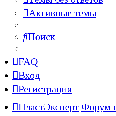
Активные темы
Поиск
FAQ
Вход
Регистрация
ПластЭксперт
Форум 