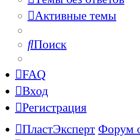
Активные темы
Поиск
FAQ
Вход
Регистрация
ПластЭксперт
Форум 