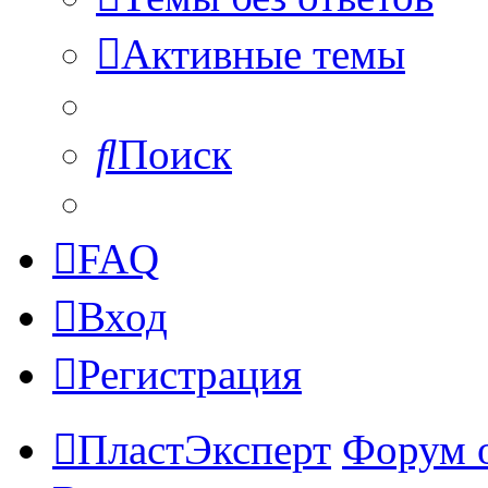
Активные темы
Поиск
FAQ
Вход
Регистрация
ПластЭксперт
Форум 