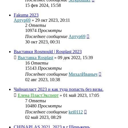
15 фев 2024, 15:58
Fakuma 2023
Артур69
»
29 окт 2023, 20:11
2
Ответы
10974
Просмотры
Последнее сообщение
Артур69
30 окт 2023, 00:31
Выставки Rosmould | Rosplast 2023
Выставка Rosplast
»
09 дек 2022, 15:39
16
Ответы
15143
Просмотры
Последнее сообщение
МихалИваныч
02 авг 2023, 10:38
Чайнапласт 2023 и как туда попасть без визы.
Елена ПластЭксперт
»
01 май 2023, 17:05
7
Ответы
10480
Просмотры
Последнее сообщение
kei0112
02 май 2023, 08:29
CHINAPLAS 2021, 2023 в г.Шеньжень