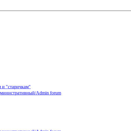
 и "старичкам"
министративный/Admin forum