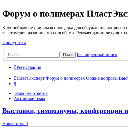
Форум о полимерах ПластЭкс
Крупнейшая независимая площадка для обсуждения вопросов п
эластомеров различными способами. Рекомендации ведущих с
Пропустить
Расширенный поиск
Поиск
Регистрация
ПластЭксперт
Форум о полимерах
Общие вопросы
Выст
Поиск
Темы без ответов
Активные темы
Выставки, симпозиумы, конференции 
Новая тема