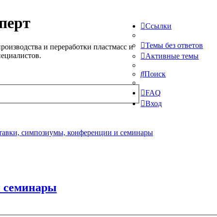
перт
Ссылки
Темы без ответов
роизводства и переработки пластмасс и
пециалистов.
Активные темы
Поиск
FAQ
Вход
авки, симпозиумы, конференции и семинары
и семинары