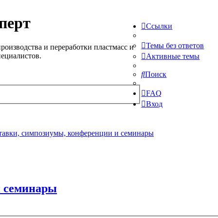
перт
Ссылки
Темы без ответов
роизводства и переработки пластмасс и
пециалистов.
Активные темы
Поиск
FAQ
Вход
авки, симпозиумы, конференции и семинары
и семинары