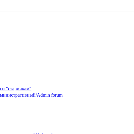
 и "старичкам"
министративный/Admin forum