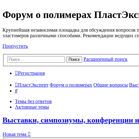
Форум о полимерах ПластЭкс
Крупнейшая независимая площадка для обсуждения вопросов п
эластомеров различными способами. Рекомендации ведущих с
Пропустить
Расширенный поиск
Поиск
Регистрация
ПластЭксперт
Форум о полимерах
Общие вопросы
Выст
Поиск
Темы без ответов
Активные темы
Выставки, симпозиумы, конференции 
Новая тема