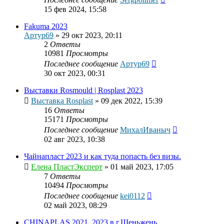
15 фев 2024, 15:58
Fakuma 2023
Артур69
»
29 окт 2023, 20:11
2
Ответы
10981
Просмотры
Последнее сообщение
Артур69
30 окт 2023, 00:31
Выставки Rosmould | Rosplast 2023
Выставка Rosplast
»
09 дек 2022, 15:39
16
Ответы
15171
Просмотры
Последнее сообщение
МихалИваныч
02 авг 2023, 10:38
Чайнапласт 2023 и как туда попасть без визы.
Елена ПластЭксперт
»
01 май 2023, 17:05
7
Ответы
10494
Просмотры
Последнее сообщение
kei0112
02 май 2023, 08:29
CHINAPLAS 2021, 2023 в г.Шеньжень