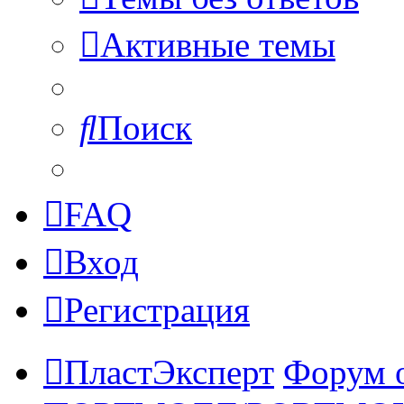
Активные темы
Поиск
FAQ
Вход
Регистрация
ПластЭксперт
Форум 