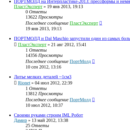
ПОРТМОЛД на Интерпластике-2013: прессформы и немн
ПластЭксперт
»
19 янв 2013, 19:13
0
Ответы
13622
Просмотры
Последнее сообщение
ПластЭксперт
19 янв 2013, 19:13
ПОРТМОЛД и Dal Maschio запустили один из самых боль
ПластЭксперт
»
21 авг 2012, 15:41
1
Ответы
14356
Просмотры
Последнее сообщение
ПортМолд
10 сен 2012, 13:16
Литье мелких деталей ~1см3
Rionet
»
04 июл 2012, 22:39
1
Ответы
13812
Просмотры
Последнее сообщение
ПортМолд
10 июл 2012, 10:37
Своими руками строим IML Робот
Дамир
»
13 май 2012, 13:38
25
Ответы