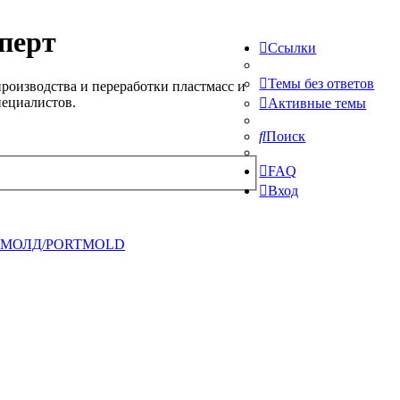
перт
Ссылки
Темы без ответов
роизводства и переработки пластмасс и
пециалистов.
Активные темы
Поиск
FAQ
Вход
ТМОЛД/PORTMOLD