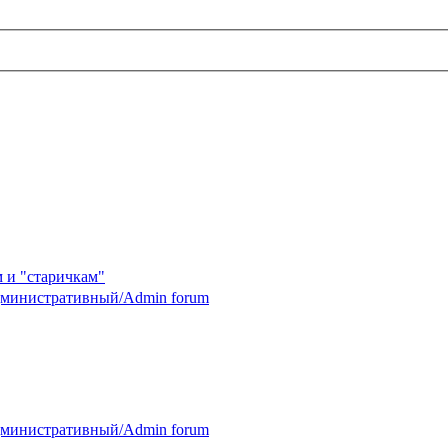
 и "старичкам"
министративный/Admin forum
министративный/Admin forum