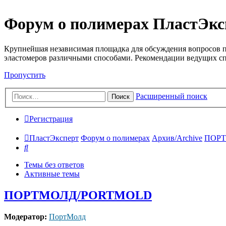
Форум о полимерах ПластЭкс
Крупнейшая независимая площадка для обсуждения вопросов п
эластомеров различными способами. Рекомендации ведущих с
Пропустить
Расширенный поиск
Поиск
Регистрация
ПластЭксперт
Форум о полимерах
Архив/Archive
ПОР
Поиск
Темы без ответов
Активные темы
ПОРТМОЛД/PORTMOLD
Модератор:
ПортМолд