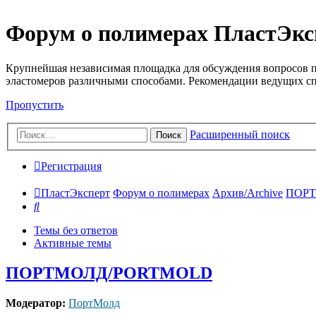
Форум о полимерах ПластЭкс
Крупнейшая независимая площадка для обсуждения вопросов п
эластомеров различными способами. Рекомендации ведущих с
Пропустить
Расширенный поиск
Поиск
Регистрация
ПластЭксперт
Форум о полимерах
Архив/Archive
ПОР
Поиск
Темы без ответов
Активные темы
ПОРТМОЛД/PORTMOLD
Модератор:
ПортМолд