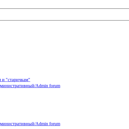
 и "старичкам"
министративный/Admin forum
министративный/Admin forum