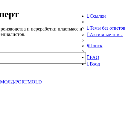
перт
Ссылки
Темы без ответов
роизводства и переработки пластмасс и
пециалистов.
Активные темы
Поиск
FAQ
Вход
ТМОЛД/PORTMOLD