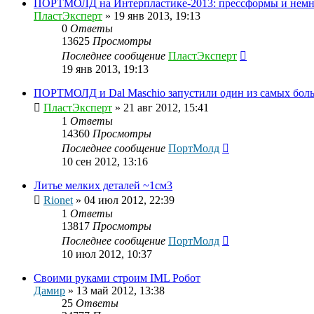
ПОРТМОЛД на Интерпластике-2013: прессформы и немн
ПластЭксперт
»
19 янв 2013, 19:13
0
Ответы
13625
Просмотры
Последнее сообщение
ПластЭксперт
19 янв 2013, 19:13
ПОРТМОЛД и Dal Maschio запустили один из самых боль
ПластЭксперт
»
21 авг 2012, 15:41
1
Ответы
14360
Просмотры
Последнее сообщение
ПортМолд
10 сен 2012, 13:16
Литье мелких деталей ~1см3
Rionet
»
04 июл 2012, 22:39
1
Ответы
13817
Просмотры
Последнее сообщение
ПортМолд
10 июл 2012, 10:37
Своими руками строим IML Робот
Дамир
»
13 май 2012, 13:38
25
Ответы