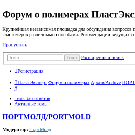
Форум о полимерах ПластЭкс
Крупнейшая независимая площадка для обсуждения вопросов п
эластомеров различными способами. Рекомендации ведущих с
Пропустить
Расширенный поиск
Поиск
Регистрация
ПластЭксперт
Форум о полимерах
Архив/Archive
ПОР
Поиск
Темы без ответов
Активные темы
ПОРТМОЛД/PORTMOLD
Модератор:
ПортМолд