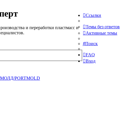
перт
Ссылки
Темы без ответов
роизводства и переработки пластмасс и
пециалистов.
Активные темы
Поиск
FAQ
Вход
ТМОЛД/PORTMOLD