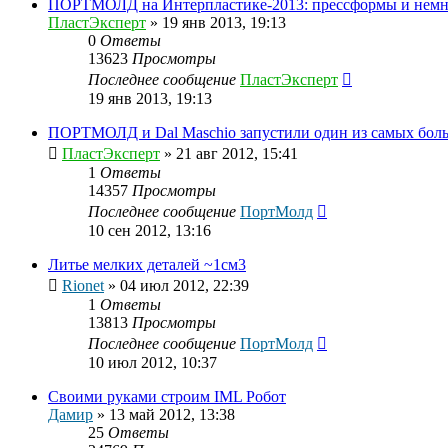
ПОРТМОЛД на Интерпластике-2013: прессформы и немн
ПластЭксперт
»
19 янв 2013, 19:13
0
Ответы
13623
Просмотры
Последнее сообщение
ПластЭксперт
19 янв 2013, 19:13
ПОРТМОЛД и Dal Maschio запустили один из самых боль
ПластЭксперт
»
21 авг 2012, 15:41
1
Ответы
14357
Просмотры
Последнее сообщение
ПортМолд
10 сен 2012, 13:16
Литье мелких деталей ~1см3
Rionet
»
04 июл 2012, 22:39
1
Ответы
13813
Просмотры
Последнее сообщение
ПортМолд
10 июл 2012, 10:37
Своими руками строим IML Робот
Дамир
»
13 май 2012, 13:38
25
Ответы