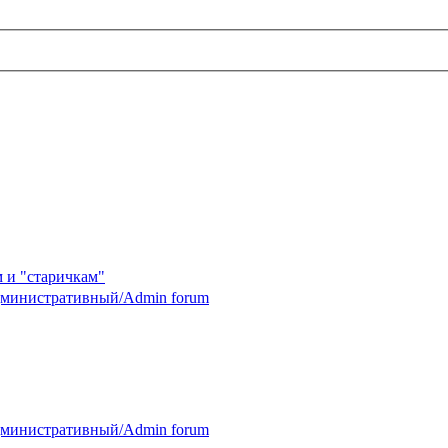
 и "старичкам"
министративный/Admin forum
министративный/Admin forum